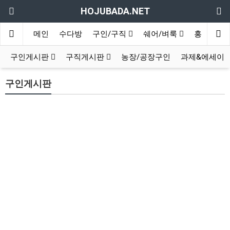
HOJUBADA.NET
메인
수다방
구인/구직
쉐어/벼룩
홍보방
구인게시판
구직게시판
농장/공장구인
과제&에세이
구인게시판