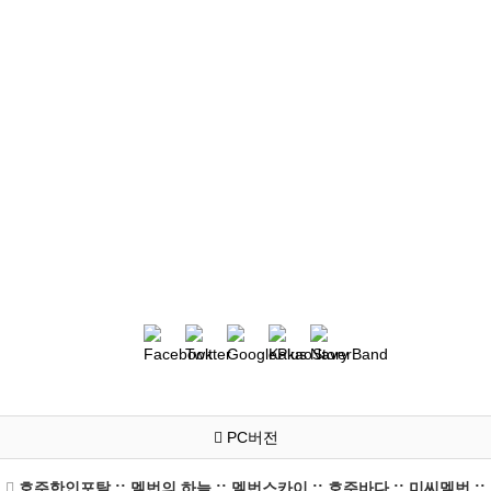
PC버전
호주한인포탈 :: 멜번의 하늘 :: 멜번스카이 :: 호주바다 :: 미씨멜번 ::