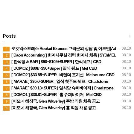
Posts
+
로켓익스프레스 Rocket Express 고객문의 상담 및 어드민(Admin) 직원을 모집합니다.
08.10
1
[ Daon Accounting ] 회계사무실 경력 회계사 채용 | SYD/MEL
08.10
2
[ 한식당 & BAR ] $90~$105+SUPER | 한식쉐프 | CBD
08.10
3
[ DOMO2 ] $80k~$90+Super | 일식 쉐프 | Mel CBD
08.10
4
[ DOMO2 ] $33.85+SUPER | 바텐더 포지션 | Melbourne CBD
08.10
5
[ MARAE ] $95k+SUPER - 일식 핫푸드 쉐프 - Chadstone
08.10
6
[ MARAE ] $39.13+SUPER | 일식당 슈퍼바이저 | Chadstone
08.10
7
[ DOMO1 ] $36.81+SUPER | 홀 슈퍼바이저 | Mel CBD
08.10
8
[이모네 해장국, Glen Waverley] 주방 직원 채용 공고
08.10
9
[이모네 해장국, Glen Waverley] 홀 직원 채용 공고
08.10
10