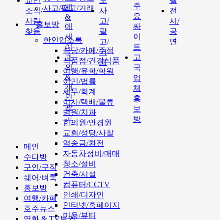
교민
도
텔
주
제
사고/팔고/거래
소식/
사
전
요
&
사람
고/
시/
홍보방
에
싸
찾음
팔
공
세
이
한인업소록
고/
연
이
트
식당/카페/주점
거
과
고
식품점/건강식품
래
외
국
여행/유학/학원
&
업
이민/법률
개
체
세무/회계
인
홍
이사/택배/물류
광
보
병원/치과
고
방
한의원/안경원
교회/성당/사찰
역송금/환전
메인
자동차정비/매매
수다방
청소/설비
구인/구직
건축/시설
쉐어/벼룩
컴퓨터/CCTV
홍보방
인쇄/디자인
여행/카페
인터넷/홈페이지
호주뉴스
미용/뷰티
영화 & TV보기