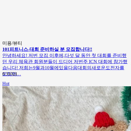
미용/뷰티
101피트니스-대회 준비하실 분 모집합니다!!
안녕하세요! 저번 모집 이후에,다섯 달 동안 첫 대회를 준비했
던 우리 체육관 회원분들이 드디어 저번주 ICN 대회에 참가했
습니다! 저희는9월과10월에있을다음대회의새로운도전자를
모집하…
0
31021
Hot