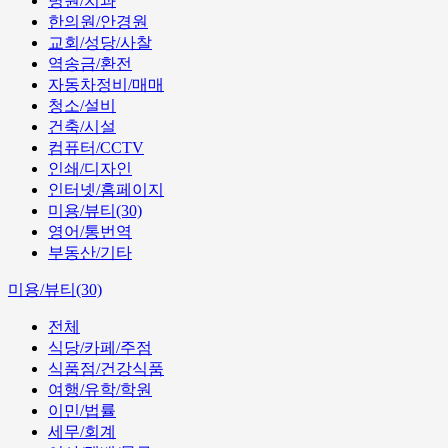
병원/치과
한의원/안경원
교회/성당/사찰
역송금/환전
자동차정비/매매
청소/설비
건축/시설
컴퓨터/CCTV
인쇄/디자인
인터넷/홈페이지
미용/뷰티(30)
영어/통번역
부동산/기타
미용/뷰티(30)
전체
식당/카페/주점
식품점/건강식품
여행/유학/학원
이민/법률
세무/회계