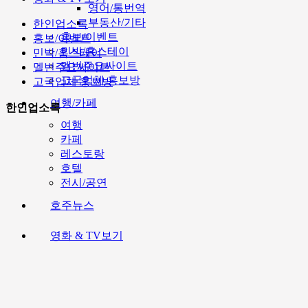
영어/통번역
부동산/기타
한인업소록
홍보/이벤트
홍보/이벤트
민박/홈스테이
민박/홈스테이
멜번주요싸이트
멜번주요싸이트
고국업체 홍보방
고국업체 홍보방
여행/카페
한인업소록
여행
카페
레스토랑
호텔
전시/공연
호주뉴스
영화 & TV보기