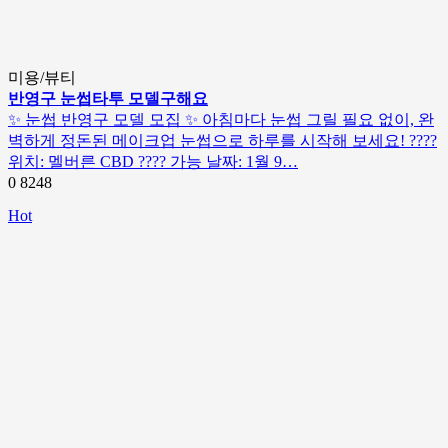
미용/뷰티
반영구 눈썹타투 모델구해요
✨ 눈썹 반영구 모델 모집 ✨ 아침마다 눈썹 그릴 필요 없이, 완
벽하게 정돈된 메이크업 눈썹으로 하루를 시작해 보세요! ????
위치: 멜버른 CBD ???? 가능 날짜: 1월 9…
0
8248
Hot