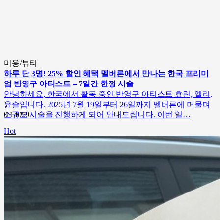
미용/뷰티
하루 단 3명! 25% 할인 혜택 멜버른에서 만나는 한국 프리미
엄 반영구 아티스트 – 7일간 한정 시술
안녕하세요, 한국에서 활동 중인 반영구 아티스트 효린, 엘리,
윤슬입니다. 2025년 7월 19일부터 26일까지 멜버른에 머물며
소규모 시술을 진행하게 되어 안내드립니다. 이번 일…
0
14059
Hot