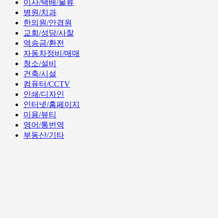
이사/택배/물류
병원/치과
한의원/안경원
교회/성당/사찰
역송금/환전
자동차정비/매매
청소/설비
건축/시설
컴퓨터/CCTV
인쇄/디자인
인터넷/홈페이지
미용/뷰티
영어/통번역
부동산/기타