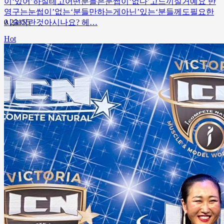
이‘있어’하실테고어떤분들은눈썹이‘없다’고느끼실거예요 반
영구는눈썹이’없는‘분들만하는게아닌’있는‘분들께도필요한
시술이란것아시나요? 헤…
0
23155
Hot