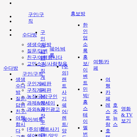
홍보방
구인/구
직
한
인
구
수다방
업
인
소
생생수다방
게
쉐어/벼
록
질문/답변
시
룩
홍
친구/여행합시다
판
여행/카
보/
교민소식/사람찾음
구
[주
수다방
페
이
직
의]
구인/구직
벤
게
생생
랜
여
트
구인게시판
시
수다
트
행
민
구직게시판
판
방
사
카
박/
농장/공장구인
농
질문/
기
페
홈
과제&에세이
장/
답변
쉐
레
호
스
영화
과외&개인광고
공
친구/
어/
스
주
테
& TV
장
여행
렌
토
뉴
쉐어/벼룩
보기
이
구
합시
트/
랑
스
멜
인
[주의]랜트사기
다
양
호
번
과
쉐어/렌트/양도