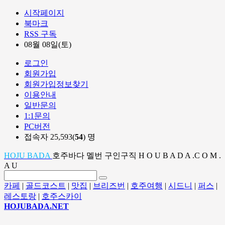
시작페이지
북마크
RSS 구독
08월 08일(토)
로그인
회원가입
회원가입정보찾기
이용안내
일반문의
1:1문의
PC버전
접속자 25,593(
54
) 명
HOJU BADA
호주바다 멜번 구인구직 H O U B A D A .C O M .
A U
카페
|
골드코스트
|
맛집
|
브리즈번
|
호주여행
|
시드니
|
퍼스
|
레스토랑
|
호주스카이
HOJUBADA.NET