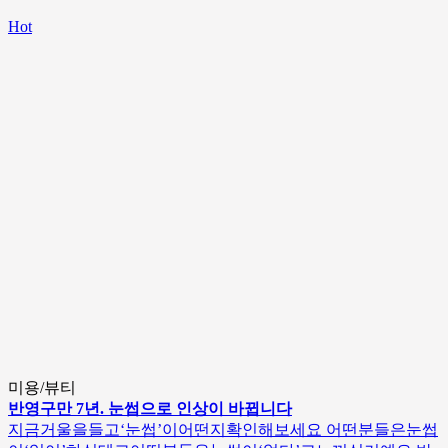
Hot
미용/뷰티
반영구만 7년. 눈썹으로 인상이 바뀝니다
지금거울을들고‘눈썹’이어떤지확인해보세요 어떤분들은눈썹