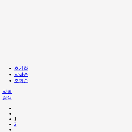
초기화
날짜순
조회순
정렬
검색
1
2