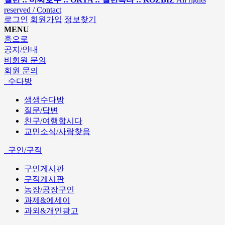
reserved / Contact
로그인
회원가입
정보찾기
MENU
홈으로
공지/안내
비회원 문의
회원 문의
수다방
생생수다방
질문/답변
친구/여행합시다
교민소식/사람찾음
구인/구직
구인게시판
구직게시판
농장/공장구인
과제&에세이
과외&개인광고