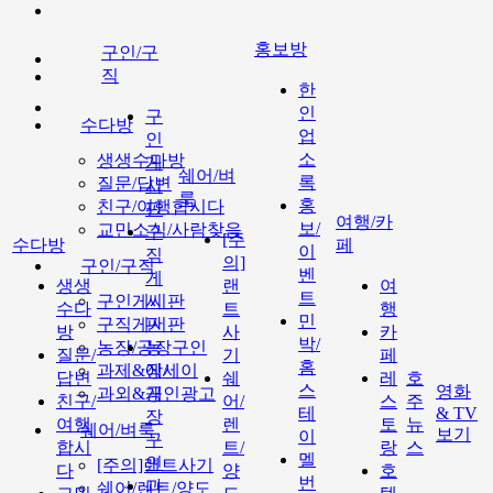
홍보방
구인/구
직
한
인
구
수다방
업
인
소
생생수다방
게
쉐어/벼
록
질문/답변
시
룩
홍
친구/여행합시다
판
여행/카
보/
교민소식/사람찾음
구
[주
수다방
페
이
직
의]
구인/구직
벤
게
생생
랜
여
트
구인게시판
시
수다
트
행
민
구직게시판
판
방
사
카
박/
농장/공장구인
농
질문/
기
페
홈
과제&에세이
장/
답변
쉐
레
호
스
영화
과외&개인광고
공
친구/
어/
스
주
테
& TV
장
여행
렌
토
뉴
쉐어/벼룩
보기
이
구
합시
트/
랑
스
멜
인
[주의]랜트사기
다
양
호
번
과
쉐어/렌트/양도