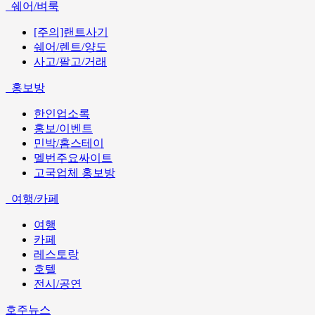
쉐어/벼룩
[주의]랜트사기
쉐어/렌트/양도
사고/팔고/거래
홍보방
한인업소록
홍보/이벤트
민박/홈스테이
멜번주요싸이트
고국업체 홍보방
여행/카페
여행
카페
레스토랑
호텔
전시/공연
호주뉴스