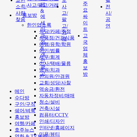
교민
도
텔
주
제
사고/팔고/거래
소식/
사
전
요
&
사람
고/
시/
홍보방
에
싸
찾음
팔
공
세
이
한인업소록
고/
연
이
트
식당/카페/주점
거
과
고
식품점/건강식품
래
외
국
여행/유학/학원
&
업
이민/법률
개
체
세무/회계
인
홍
이사/택배/물류
광
보
병원/치과
고
방
한의원/안경원
교회/성당/사찰
역송금/환전
메인
자동차정비/매매
수다방
청소/설비
구인/구직
건축/시설
쉐어/벼룩
컴퓨터/CCTV
홍보방
인쇄/디자인
여행/카페
인터넷/홈페이지
호주뉴스
미용/뷰티
영화 & TV보기