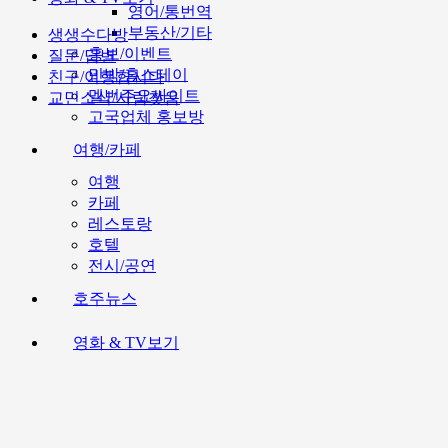
영어/통번역
부동산/기타
생생수다방
홍보/이벤트
질문/답변
민박/홈스테이
친구/여행합시다
멜번주요싸이트
교민소식/사람찾음
고국업체 홍보방
여행/카페
여행
카페
레스토랑
호텔
전시/공연
호주뉴스
영화 & TV보기