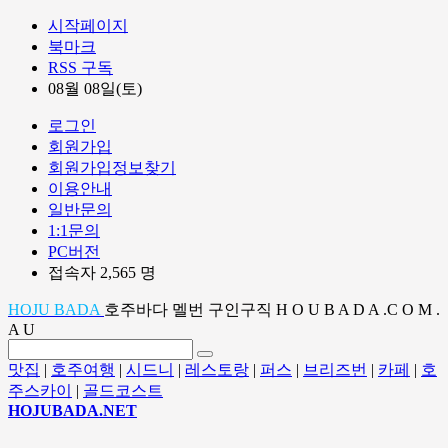
시작페이지
북마크
RSS 구독
08월 08일(토)
로그인
회원가입
회원가입정보찾기
이용안내
일반문의
1:1문의
PC버전
접속자 2,565 명
HOJU BADA
호주바다 멜번 구인구직 H O U B A D A .C O M .
A U
맛집
|
호주여행
|
시드니
|
레스토랑
|
퍼스
|
브리즈번
|
카페
|
호
주스카이
|
골드코스트
HOJUBADA.NET