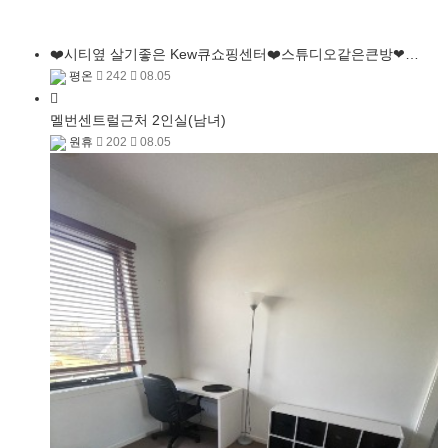
❤️시티옆 살기좋은 Kew큐쇼핑센터❤️스튜디오같은큰방❤…
평온
242
08.05
멜번센트럴근처 2인실(남녀)
원휴
202
08.05