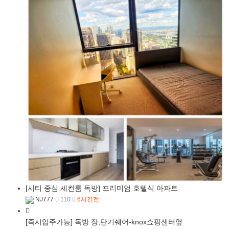
[시티 중심 세컨룸 독방] 프리미엄 호텔식 아파트
NJ777
110
6시간전
[즉시입주가능] 독방 장,단기쉐어-knox쇼핑센터옆