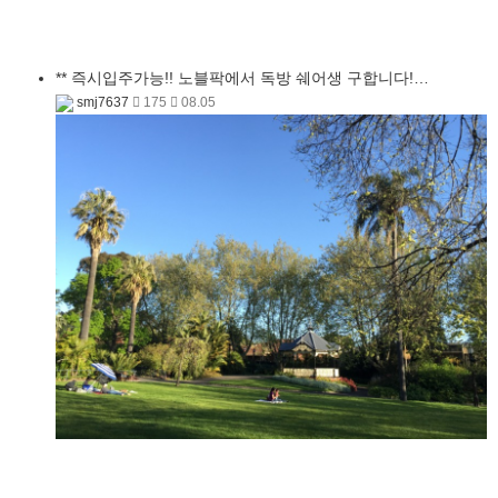
** 즉시입주가능!! 노블팍에서 독방 쉐어생 구합니다!…
smj7637
175
08.05