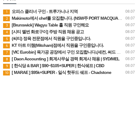
오피스 클리너 구인 - 트루가니나 지역
08.07
1
Makimoto에서 chef를 모집합니다. (NSW주 PORT MACQUARIE)
08.07
2
[Brunswick] Wagyu Table 홀 직원 구인해요
08.07
3
[시티 멜번 화로구이] 주방 직원 채용 공고
08.07
4
(씨티) 정육 전문점에서 직원을 구인중입니다.
08.07
5
KT 마트 미챔(Mitcham)점에서 직원을 구인중입니다.
08.07
6
[VIC Eurobin] 육가공 공장에서 구인 모집합니다.(세컨, 써드 비자 가능)
08.07
7
[ Daon Accounting ] 회계사무실 경력 회계사 채용 | SYD/MEL
08.07
8
[ 한식당 & BAR ] $90~$105+SUPER | 한식쉐프 | CBD
08.07
9
[ MARAE ] $95k+SUPER - 일식 핫푸드 쉐프 - Chadstone
08.07
10