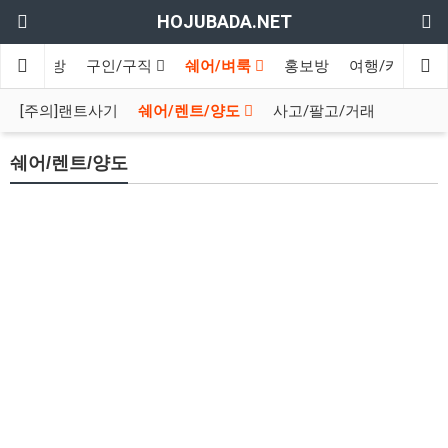
HOJUBADA.NET
인
수다방
구인/구직
쉐어/벼룩
홍보방
여행/카페
[주의]랜트사기
쉐어/렌트/양도
사고/팔고/거래
쉐어/렌트/양도