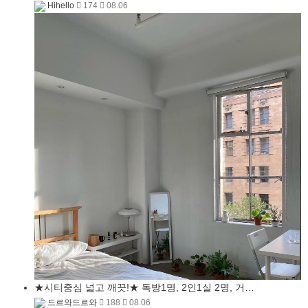
Hihello
174
08.06
★시티중심 넓고 깨끗!★ 독방1명, 2인1실 2명, 거…
드르와드르와
188
08.06