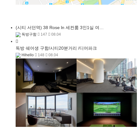
(시티 서던역) 38 Rose ln 세컨룸 3인1실 여…
독방구함
147
08.04
독방 쉐어생 구함/시티20분거리 /디어파크
Hihello
148
08.04