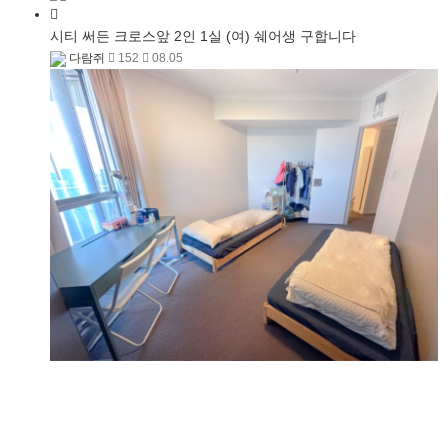
시티 써든 크로스앞 2인 1실 (여) 쉐어생 구합니다
다람쥐
152
08.05