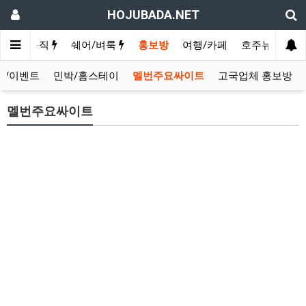
HOJUBADA.NET
구인/구직
쉐어/벼룩
홍보방
여행/카페
호주뉴스
영
보/이벤트
민박/홈스테이
멜번주요싸이트
고국업체 홍보방
멜번주요싸이트