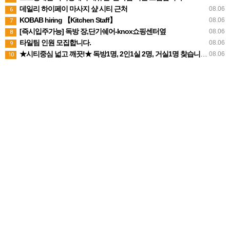
데일리 하이페이 마사지 샾 시티 근처
08.06
6
KOBAB hiring 【Kitchen Staff】
08.06
7
[즉시입주가능] 독방 장,단기쉐어-knox쇼핑센터옆
08.06
8
타일팀 인원 모집합니다.
08.06
9
★시티중심 넓고 깨끗!★ 독방1명, 2인1실 2명, 거실1명 찾습니다.
08.06
10