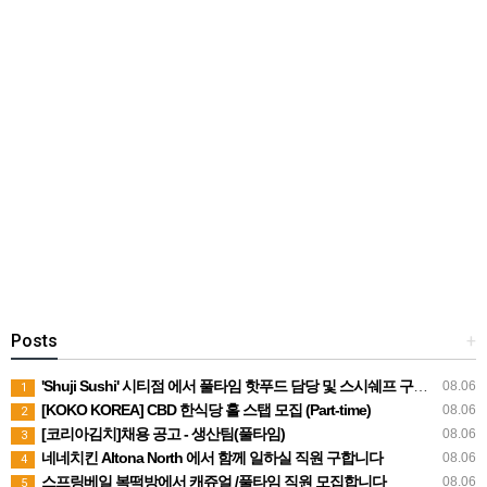
Posts
+
'Shuji Sushi' 시티점 에서 풀타임 핫푸드 담당 및 스시쉐프 구인합니다.
08.06
1
[KOKO KOREA] CBD 한식당 홀 스탭 모집 (Part-time)
08.06
2
[코리아김치]채용 공고 - 생산팀(풀타임)
08.06
3
네네치킨 Altona North 에서 함께 일하실 직원 구합니다
08.06
4
스프링베일 복떡방에서 캐쥬얼 /풀타임 직원 모집합니다
08.06
5