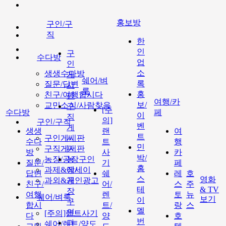
홍보방
구인/구
직
한
인
구
수다방
업
인
소
생생수다방
게
쉐어/벼
록
질문/답변
시
룩
홍
친구/여행합시다
판
여행/카
보/
교민소식/사람찾음
구
[주
수다방
페
이
직
의]
구인/구직
벤
게
생생
랜
여
트
구인게시판
시
수다
트
행
민
구직게시판
판
방
사
카
박/
농장/공장구인
농
질문/
기
페
홈
과제&에세이
장/
답변
쉐
레
호
스
영화
과외&개인광고
공
친구/
어/
스
주
테
& TV
장
여행
렌
토
뉴
쉐어/벼룩
보기
이
구
합시
트/
랑
스
멜
인
[주의]랜트사기
다
양
호
번
과
쉐어/렌트/양도