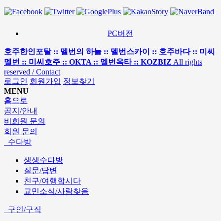
PC버전
호주한인포탈 :: 멜번의 하늘 :: 멜번스카이 :: 호주바다 :: 미씨
멜번 :: 미씨호주 :: OKTA :: 멜번옥타 :: KOZBIZ
All rights
reserved / Contact
로그인
회원가입
정보찾기
MENU
홈으로
공지/안내
비회원 문의
회원 문의
수다방
생생수다방
질문/답변
친구/여행합시다
교민소식/사람찾음
구인/구직