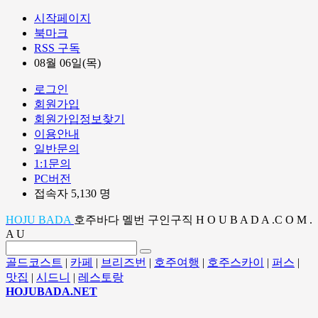
시작페이지
북마크
RSS 구독
08월 06일(목)
로그인
회원가입
회원가입정보찾기
이용안내
일반문의
1:1문의
PC버전
접속자 5,130 명
HOJU BADA
호주바다 멜번 구인구직 H O U B A D A .C O M .
A U
골드코스트
|
카페
|
브리즈번
|
호주여행
|
호주스카이
|
퍼스
|
맛집
|
시드니
|
레스토랑
HOJUBADA.NET