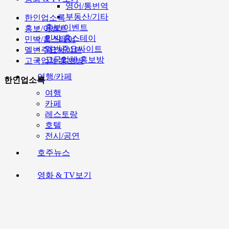
영어/통번역
부동산/기타
한인업소록
홍보/이벤트
홍보/이벤트
민박/홈스테이
민박/홈스테이
멜번주요싸이트
멜번주요싸이트
고국업체 홍보방
고국업체 홍보방
여행/카페
한인업소록
여행
카페
레스토랑
호텔
전시/공연
호주뉴스
영화 & TV보기