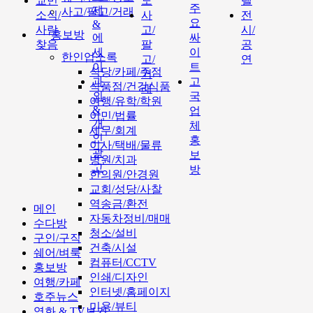
교민
도
텔
주
제
사고/팔고/거래
소식/
사
전
요
&
사람
고/
시/
홍보방
에
싸
찾음
팔
공
세
이
한인업소록
고/
연
이
트
식당/카페/주점
거
과
고
식품점/건강식품
래
외
국
여행/유학/학원
&
업
이민/법률
개
체
세무/회계
인
홍
이사/택배/물류
광
보
병원/치과
고
방
한의원/안경원
교회/성당/사찰
역송금/환전
메인
자동차정비/매매
수다방
청소/설비
구인/구직
건축/시설
쉐어/벼룩
컴퓨터/CCTV
홍보방
인쇄/디자인
여행/카페
인터넷/홈페이지
호주뉴스
미용/뷰티
영화 & TV보기