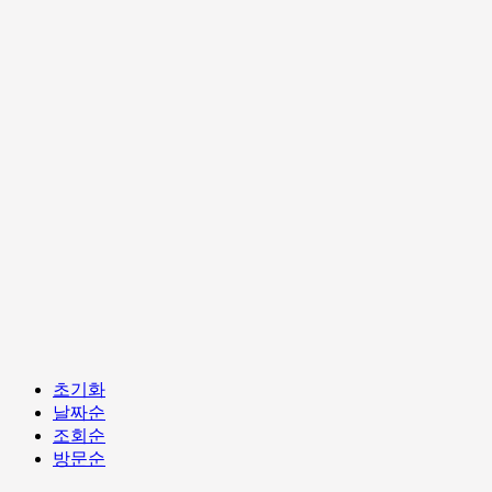
초기화
날짜순
조회순
방문순