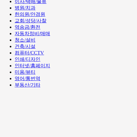
이사/택배/물류
병원/치과
한의원/안경원
교회/성당/사찰
역송금/환전
자동차정비/매매
청소/설비
건축/시설
컴퓨터/CCTV
인쇄/디자인
인터넷/홈페이지
미용/뷰티
영어/통번역
부동산/기타