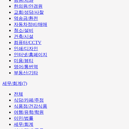
병원/치과
한의원/안경원
교회/성당/사찰
역송금/환전
자동차정비/매매
청소/설비
건축/시설
컴퓨터/CCTV
인쇄/디자인
인터넷/홈페이지
미용/뷰티
영어/통번역
부동산/기타
세무/회계(7)
전체
식당/카페/주점
식품점/건강식품
여행/유학/학원
이민/법률
세무/회계