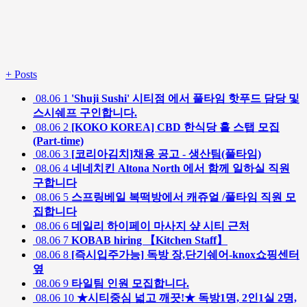
+
Posts
08.06
1
'Shuji Sushi' 시티점 에서 풀타임 핫푸드 담당 및
스시쉐프 구인합니다.
08.06
2
[KOKO KOREA] CBD 한식당 홀 스탭 모집
(Part-time)
08.06
3
[코리아김치]채용 공고 - 생산팀(풀타임)
08.06
4
네네치킨 Altona North 에서 함께 일하실 직원
구합니다
08.06
5
스프링베일 복떡방에서 캐쥬얼 /풀타임 직원 모
집합니다
08.06
6
데일리 하이페이 마사지 샾 시티 근처
08.06
7
KOBAB hiring 【Kitchen Staff】
08.06
8
[즉시입주가능] 독방 장,단기쉐어-knox쇼핑센터
옆
08.06
9
타일팀 인원 모집합니다.
08.06
10
★시티중심 넓고 깨끗!★ 독방1명, 2인1실 2명,