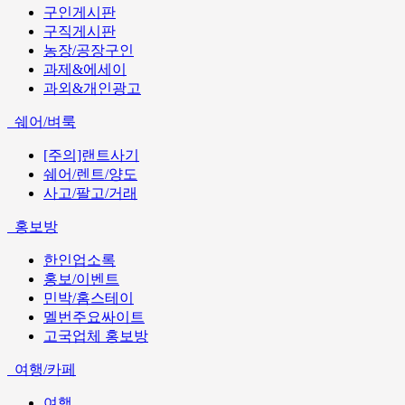
구인게시판
구직게시판
농장/공장구인
과제&에세이
과외&개인광고
쉐어/벼룩
[주의]랜트사기
쉐어/렌트/양도
사고/팔고/거래
홍보방
한인업소록
홍보/이벤트
민박/홈스테이
멜번주요싸이트
고국업체 홍보방
여행/카페
여행