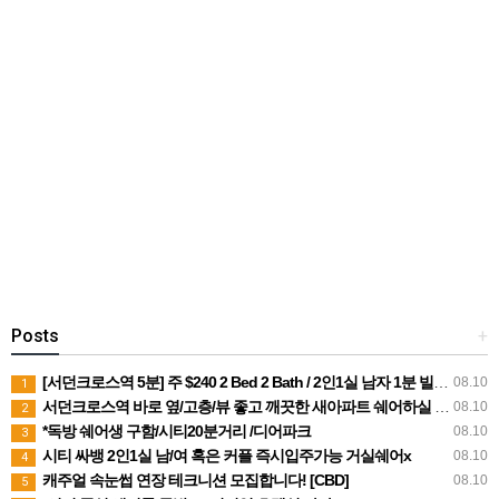
Posts
+
[서던크로스역 5분] 주 $240 2 Bed 2 Bath / 2인1실 남자 1분 빌포함
08.10
1
서던크로스역 바로 옆/고층/뷰 좋고 깨끗한 새아파트 쉐어하실 2인 or 1인 여자분들 구해요.
08.10
2
*독방 쉐어생 구함/시티20분거리 /디어파크
08.10
3
시티 싸뱅 2인1실 남/여 혹은 커플 즉시입주가능 거실쉐어x
08.10
4
캐주얼 속눈썹 연장 테크니션 모집합니다! [CBD]
08.10
5