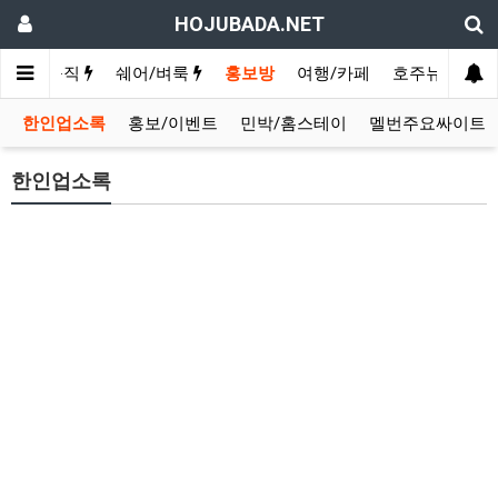
HOJUBADA.NET
구인/구직
쉐어/벼룩
홍보방
여행/카페
호주뉴스
영
한인업소록
홍보/이벤트
민박/홈스테이
멜번주요싸이트
한인업소록