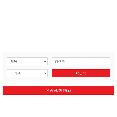
검색
역송금/환전(2)