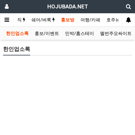
HOJUBADA.NET
구인/구직
쉐어/벼룩
홍보방
여행/카페
호주뉴스
영
한인업소록
홍보/이벤트
민박/홈스테이
멜번주요싸이트
한인업소록