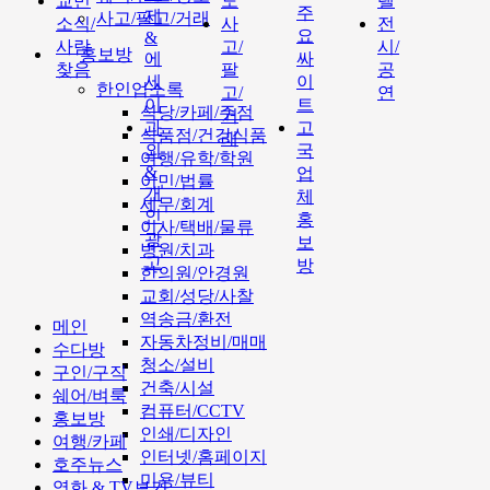
교민
도
텔
주
제
사고/팔고/거래
소식/
사
전
요
&
사람
고/
시/
홍보방
에
싸
찾음
팔
공
세
이
한인업소록
고/
연
이
트
식당/카페/주점
거
과
고
식품점/건강식품
래
외
국
여행/유학/학원
&
업
이민/법률
개
체
세무/회계
인
홍
이사/택배/물류
광
보
병원/치과
고
방
한의원/안경원
교회/성당/사찰
역송금/환전
메인
자동차정비/매매
수다방
청소/설비
구인/구직
건축/시설
쉐어/벼룩
컴퓨터/CCTV
홍보방
인쇄/디자인
여행/카페
인터넷/홈페이지
호주뉴스
미용/뷰티
영화 & TV보기