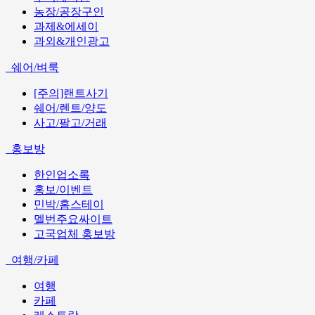
농장/공장구인
과제&에세이
과외&개인광고
쉐어/벼룩
[주의]랜트사기
쉐어/렌트/양도
사고/팔고/거래
홍보방
한인업소록
홍보/이벤트
민박/홈스테이
멜번주요싸이트
고국업체 홍보방
여행/카페
여행
카페