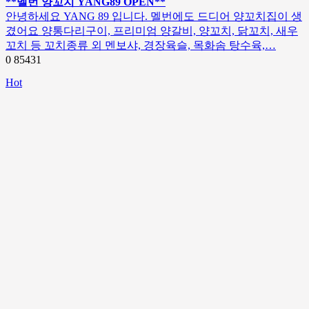
**멜번 양꼬치 YANG89 OPEN**
안녕하세요 YANG 89 입니다. 멜번에도 드디어 양꼬치집이 생
겼어요 양통다리구이, 프리미엄 양갈비, 양꼬치, 닭꼬치, 새우
꼬치 등 꼬치종류 외 멘보샤, 경장육슬, 목화솜 탕수육,…
0
85431
Hot