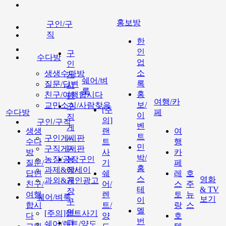
홍보방
구인/구
직
한
인
구
수다방
업
인
소
생생수다방
게
쉐어/벼
록
질문/답변
시
룩
홍
친구/여행합시다
판
여행/카
보/
교민소식/사람찾음
구
[주
수다방
페
이
직
의]
구인/구직
벤
게
생생
랜
여
트
구인게시판
시
수다
트
행
민
구직게시판
판
방
사
카
박/
농장/공장구인
농
질문/
기
페
홈
과제&에세이
장/
답변
쉐
레
호
스
영화
과외&개인광고
공
친구/
어/
스
주
테
& TV
장
여행
렌
토
뉴
쉐어/벼룩
보기
이
구
합시
트/
랑
스
멜
인
[주의]랜트사기
다
양
호
번
과
쉐어/렌트/양도