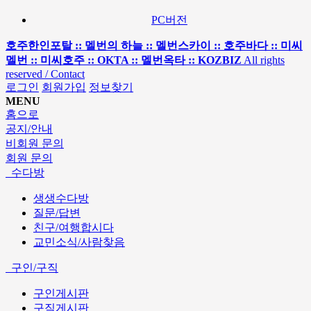
PC버전
호주한인포탈 :: 멜번의 하늘 :: 멜번스카이 :: 호주바다 :: 미씨
멜번 :: 미씨호주 :: OKTA :: 멜번옥타 :: KOZBIZ
All rights
reserved / Contact
로그인
회원가입
정보찾기
MENU
홈으로
공지/안내
비회원 문의
회원 문의
수다방
생생수다방
질문/답변
친구/여행합시다
교민소식/사람찾음
구인/구직
구인게시판
구직게시판