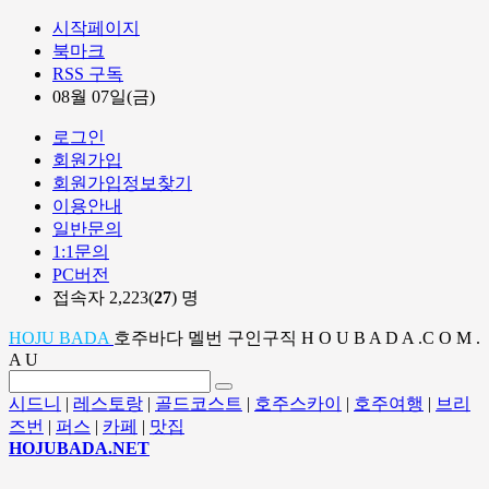
시작페이지
북마크
RSS 구독
08월 07일(금)
로그인
회원가입
회원가입정보찾기
이용안내
일반문의
1:1문의
PC버전
접속자 2,223(
27
) 명
HOJU BADA
호주바다 멜번 구인구직 H O U B A D A .C O M .
A U
시드니
|
레스토랑
|
골드코스트
|
호주스카이
|
호주여행
|
브리
즈번
|
퍼스
|
카페
|
맛집
HOJUBADA.NET