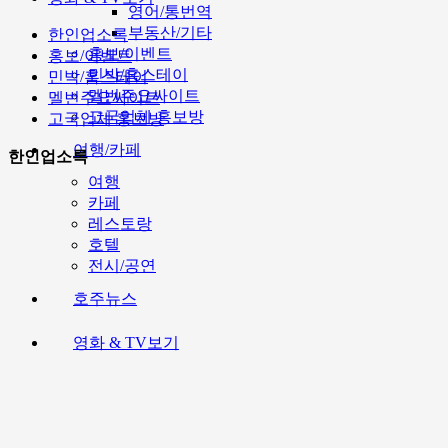
영어/통번역
부동산/기타
한인업소록
홍보/이벤트
홍보/이벤트
민박/홈스테이
민박/홈스테이
멜번주요싸이트
멜번주요싸이트
고국업체 홍보방
고국업체 홍보방
여행/카페
한인업소록
여행
카페
레스토랑
호텔
전시/공연
호주뉴스
영화 & TV보기