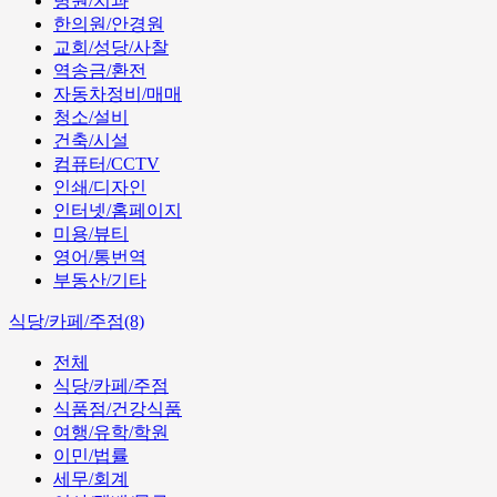
병원/치과
한의원/안경원
교회/성당/사찰
역송금/환전
자동차정비/매매
청소/설비
건축/시설
컴퓨터/CCTV
인쇄/디자인
인터넷/홈페이지
미용/뷰티
영어/통번역
부동산/기타
식당/카페/주점(8)
전체
식당/카페/주점
식품점/건강식품
여행/유학/학원
이민/법률
세무/회계