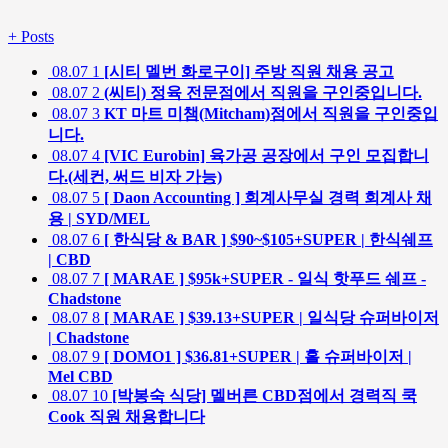
+
Posts
08.07
1
[시티 멜번 화로구이] 주방 직원 채용 공고
08.07
2
(씨티) 정육 전문점에서 직원을 구인중입니다.
08.07
3
KT 마트 미챔(Mitcham)점에서 직원을 구인중입
니다.
08.07
4
[VIC Eurobin] 육가공 공장에서 구인 모집합니
다.(세컨, 써드 비자 가능)
08.07
5
[ Daon Accounting ] 회계사무실 경력 회계사 채
용 | SYD/MEL
08.07
6
[ 한식당 & BAR ] $90~$105+SUPER | 한식쉐프
| CBD
08.07
7
[ MARAE ] $95k+SUPER - 일식 핫푸드 쉐프 -
Chadstone
08.07
8
[ MARAE ] $39.13+SUPER | 일식당 슈퍼바이저
| Chadstone
08.07
9
[ DOMO1 ] $36.81+SUPER | 홀 슈퍼바이저 |
Mel CBD
08.07
10
[박봉숙 식당] 멜버른 CBD점에서 경력직 쿡
Cook 직원 채용합니다