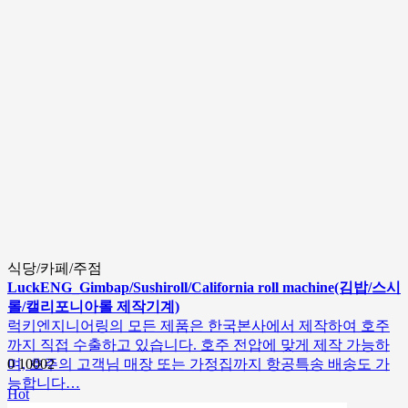
식당/카페/주점
LuckENG_Gimbap/Sushiroll/California roll machine(김밥/스시
롤/캘리포니아롤 제작기계)
럭키엔지니어링의 모든 제품은 한국본사에서 제작하여 호주
까지 직접 수출하고 있습니다. 호주 전압에 맞게 제작 가능하
며, 호주의 고객님 매장 또는 가정집까지 항공특송 배송도 가
0
10002
능합니다…
Hot