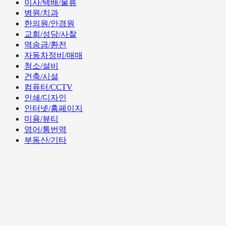
이사/택배/물류
병원/치과
한의원/안경원
교회/성당/사찰
역송금/환전
자동차정비/매매
청소/설비
건축/시설
컴퓨터/CCTV
인쇄/디자인
인터넷/홈페이지
미용/뷰티
영어/통번역
부동산/기타