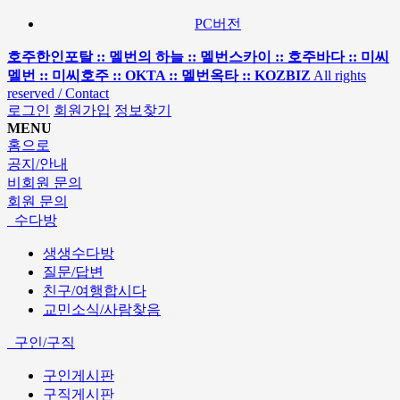
PC버전
호주한인포탈 :: 멜번의 하늘 :: 멜번스카이 :: 호주바다 :: 미씨
멜번 :: 미씨호주 :: OKTA :: 멜번옥타 :: KOZBIZ
All rights
reserved / Contact
로그인
회원가입
정보찾기
MENU
홈으로
공지/안내
비회원 문의
회원 문의
수다방
생생수다방
질문/답변
친구/여행합시다
교민소식/사람찾음
구인/구직
구인게시판
구직게시판