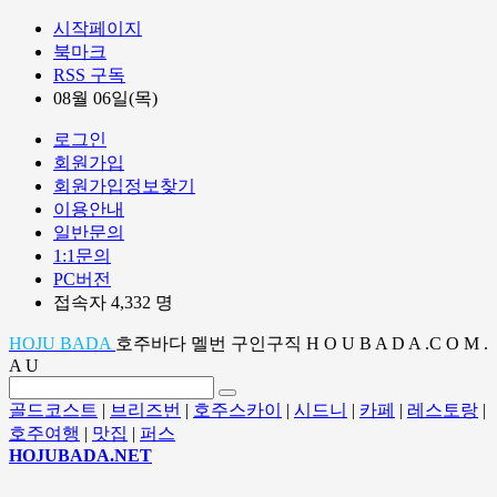
시작페이지
북마크
RSS 구독
08월 06일(목)
로그인
회원가입
회원가입정보찾기
이용안내
일반문의
1:1문의
PC버전
접속자 4,332 명
HOJU BADA
호주바다 멜번 구인구직 H O U B A D A .C O M .
A U
골드코스트
|
브리즈번
|
호주스카이
|
시드니
|
카페
|
레스토랑
|
호주여행
|
맛집
|
퍼스
HOJUBADA.NET