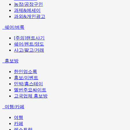
농장/공장구인
과제&에세이
과외&개인광고
쉐어/벼룩
[주의]랜트사기
쉐어/렌트/양도
사고/팔고/거래
홍보방
한인업소록
홍보/이벤트
민박/홈스테이
멜번주요싸이트
고국업체 홍보방
여행/카페
여행
카페
레스토랑