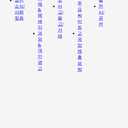
교민
도
텔
주
제
소식/
사
전
요
&
사람
고/
시/
에
싸
찾음
팔
공
세
이
고/
연
이
트
거
과
고
래
외
국
&
업
개
체
인
홍
광
보
고
방