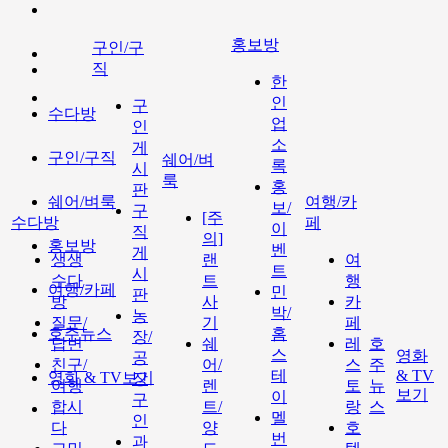
홍보방
구인/구
직
한
인
구
수다방
업
인
소
게
구인/구직
쉐어/벼
록
시
룩
홍
판
쉐어/벼룩
여행/카
보/
구
[주
수다방
페
이
직
의]
홍보방
벤
게
생생
랜
여
트
시
수다
트
행
여행/카페
민
판
방
사
카
박/
농
질문/
기
페
호주뉴스
홈
장/
답변
쉐
레
호
스
영화
공
친구/
어/
스
주
테
& TV
영화 & TV보기
장
여행
렌
토
뉴
보기
이
구
합시
트/
랑
스
멜
인
다
양
호
번
과