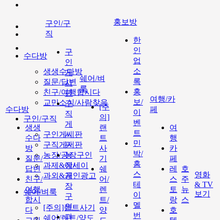
홍보방
구인/구
직
한
인
구
수다방
업
인
소
생생수다방
게
쉐어/벼
록
질문/답변
시
룩
홍
친구/여행합시다
판
여행/카
보/
교민소식/사람찾음
구
[주
수다방
페
이
직
의]
구인/구직
벤
게
생생
랜
여
트
구인게시판
시
수다
트
행
민
구직게시판
판
방
사
카
박/
농장/공장구인
농
질문/
기
페
홈
과제&에세이
장/
답변
쉐
레
호
스
영화
과외&개인광고
공
친구/
어/
스
주
테
& TV
장
여행
렌
토
뉴
쉐어/벼룩
보기
이
구
합시
트/
랑
스
멜
인
[주의]랜트사기
다
양
호
번
과
쉐어/렌트/양도