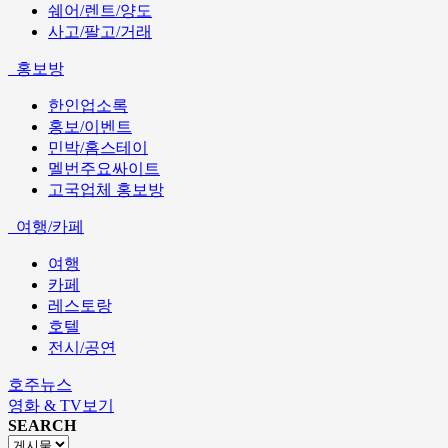
쉐어/렌트/양도
사고/팔고/거래
홍보방
한인업소록
홍보/이벤트
민박/홈스테이
멜번주요싸이트
고국업체 홍보방
여행/카페
여행
카페
레스토랑
호텔
전시/공연
호주뉴스
영화 & TV보기
SEARCH