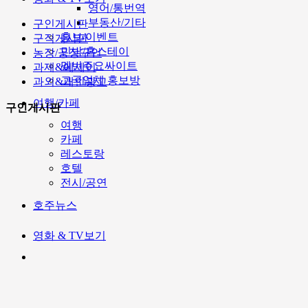
영어/통번역
부동산/기타
구인게시판
홍보/이벤트
구직게시판
민박/홈스테이
농장/공장구인
멜번주요싸이트
과제&에세이
고국업체 홍보방
과외&개인광고
여행/카페
구인게시판
여행
카페
레스토랑
호텔
전시/공연
호주뉴스
영화 & TV보기