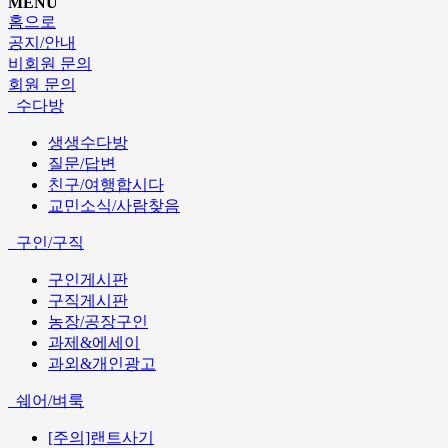
MENU
홈으로
공지/안내
비회원 문의
회원 문의
수다방
생생수다방
질문/답변
친구/여행합시다
교민소식/사람찾음
구인/구직
구인게시판
구직게시판
농장/공장구인
과제&에세이
과외&개인광고
쉐어/벼룩
[주의]랜트사기