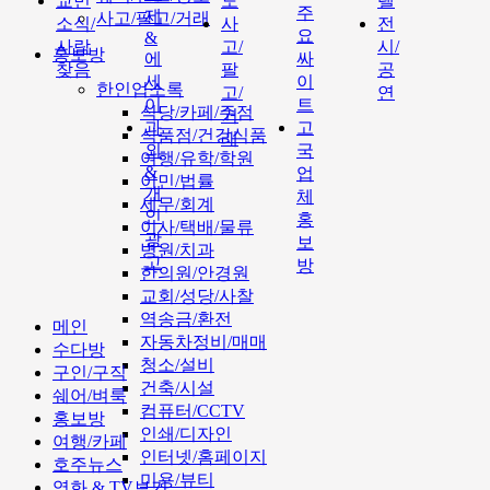
교민
도
텔
주
제
사고/팔고/거래
소식/
사
전
요
&
사람
고/
시/
홍보방
에
싸
찾음
팔
공
세
이
한인업소록
고/
연
이
트
식당/카페/주점
거
과
고
식품점/건강식품
래
외
국
여행/유학/학원
&
업
이민/법률
개
체
세무/회계
인
홍
이사/택배/물류
광
보
병원/치과
고
방
한의원/안경원
교회/성당/사찰
역송금/환전
메인
자동차정비/매매
수다방
청소/설비
구인/구직
건축/시설
쉐어/벼룩
컴퓨터/CCTV
홍보방
인쇄/디자인
여행/카페
인터넷/홈페이지
호주뉴스
미용/뷰티
영화 & TV보기