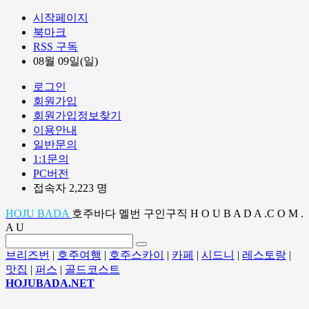
시작페이지
북마크
RSS 구독
08월 09일(일)
로그인
회원가입
회원가입정보찾기
이용안내
일반문의
1:1문의
PC버전
접속자 2,223 명
HOJU BADA
호주바다 멜번 구인구직 H O U B A D A .C O M .
A U
브리즈번
|
호주여행
|
호주스카이
|
카페
|
시드니
|
레스토랑
|
맛집
|
퍼스
|
골드코스트
HOJUBADA.NET