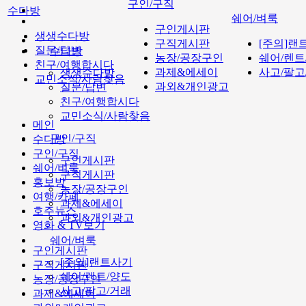
구인/구직
수다방
쉐어/벼룩
구인게시판
생생수다방
구직게시판
[주의]랜
질문/답변
수다방
농장/공장구인
쉐어/렌트
친구/여행합시다
과제&에세이
사고/팔고
생생수다방
교민소식/사람찾음
과외&개인광고
질문/답변
친구/여행합시다
교민소식/사람찾음
메인
구인/구직
수다방
구인/구직
구인게시판
쉐어/벼룩
구직게시판
홍보방
농장/공장구인
여행/카페
과제&에세이
호주뉴스
과외&개인광고
영화 & TV보기
쉐어/벼룩
구인게시판
[주의]랜트사기
구직게시판
쉐어/렌트/양도
농장/공장구인
사고/팔고/거래
과제&에세이