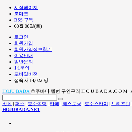
시작페이지
북마크
RSS 구독
08월 08일(토)
로그인
회원가입
회원가입정보찾기
이용안내
일반문의
1:1문의
모바일버전
접속자 14,022 명
HOJU BADA
호주바다 멜번 구인구직 H O U B A D A .C O M . 
맛집
|
퍼스
|
호주여행
|
카페
|
레스토랑
|
호주스카이
|
브리즈번
HOJUBADA.NET