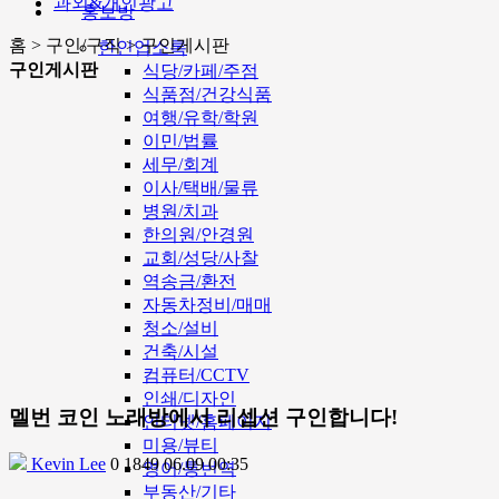
과외&개인광고
홍보방
홈 > 구인/구직 > 구인게시판
한인업소록
구인게시판
식당/카페/주점
식품점/건강식품
여행/유학/학원
이민/법률
세무/회계
이사/택배/물류
병원/치과
한의원/안경원
교회/성당/사찰
역송금/환전
자동차정비/매매
청소/설비
건축/시설
컴퓨터/CCTV
인쇄/디자인
멜번 코인 노래방에서 리셉션 구인합니다!
인터넷/홈페이지
미용/뷰티
Kevin Lee
0
1849
06.09 00:35
영어/통번역
부동산/기타