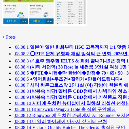
+
Posts
08.08
1
일본어 일반 회화부터 HSC 고득점까지 1:1 맞춤
08.08
2
⭕️PTE 문제 유형과 채점 방식의 큰 변화_2026년
08.08
3
✅ 호주 영주권 IELTS & 회화 끝내기-15년 경력 1
08.08
4
(시티 서던역) 38 Rose ln 세컨룸 3인1실 여성 
08.08
5
◆PTE◆시험◆딱 한번에◆만점◆ 79+ 65+ 50+
08.08
6
●영어회화●무조건●잘하게●만들어드립니다●
08.08
7
시티 써든크로스앞 2인 1실 (여) 각방에 한분씩 
08.08
8
[박봉숙 식당] 멜버른 CBD점에서 새벽타임 청소
08.08
9
[박봉숙 식당] 멜버른 CBD점에서 키친핸드 직
08.08
10
시티에 위치한 뷰티샵에서 일하실 리셉션 선생
08.08
11
[Brunswick] Wagyu Table 홀 직원 구인해요
08.08
12
Ringwood에 위치한 카페에서 All-Rounder 포지
08.08
13
데일리 하이페이 마사지 샾 시티 근처
08.08
14
Victoria Quality Butcher The Glen점 홀직원 구인