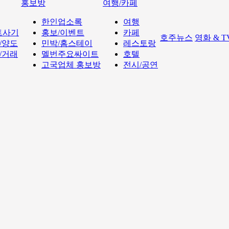
홍보방
여행/카페
한인업소록
여행
트사기
홍보/이벤트
카페
호주뉴스
영화 & 
/양도
민박/홈스테이
레스토랑
/거래
멜번주요싸이트
호텔
고국업체 홍보방
전시/공연