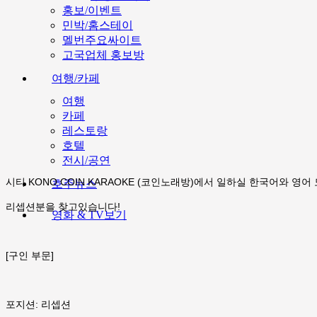
홍보/이벤트
민박/홈스테이
멜번주요싸이트
고국업체 홍보방
여행/카페
여행
카페
레스토랑
호텔
전시/공연
시티 KONO COIN KARAOKE (코인노래방)에서 일하실 한국어와 영
호주뉴스
리셉션분을 찾고있습니다!
영화 & TV보기
[구인 부문]
포지션: 리셉션