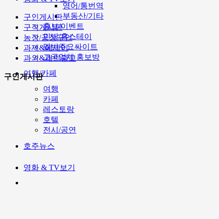
영어/통번역
부동산/기타
구인게시판
홍보/이벤트
구직게시판
민박/홈스테이
농장/공장구인
멜번주요싸이트
과제&에세이
고국업체 홍보방
과외&개인광고
여행/카페
구인게시판
여행
카페
레스토랑
호텔
전시/공연
호주뉴스
영화 & TV보기