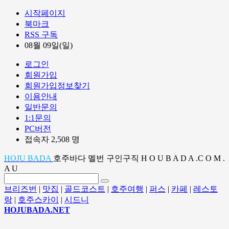
시작페이지
북마크
RSS 구독
08월 09일(일)
로그인
회원가입
회원가입정보찾기
이용안내
일반문의
1:1문의
PC버전
접속자 2,508 명
HOJU BADA
호주바다 멜번 구인구직 H O U B A D A .C O M .
A U
브리즈번
|
맛집
|
골드코스트
|
호주여행
|
퍼스
|
카페
|
레스토
랑
|
호주스카이
|
시드니
HOJUBADA.NET