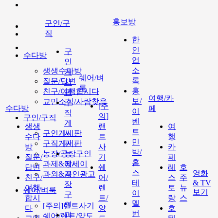
홍보방
구인/구
직
한
인
구
수다방
업
인
소
생생수다방
게
쉐어/벼
록
질문/답변
시
룩
홍
친구/여행합시다
판
여행/카
보/
교민소식/사람찾음
구
[주
수다방
페
이
직
의]
구인/구직
벤
게
생생
랜
여
트
구인게시판
시
수다
트
행
민
구직게시판
판
방
사
카
박/
농장/공장구인
농
질문/
기
페
홈
과제&에세이
장/
답변
쉐
레
호
스
영화
과외&개인광고
공
친구/
어/
스
주
테
& TV
장
여행
렌
토
뉴
쉐어/벼룩
보기
이
구
합시
트/
랑
스
멜
인
[주의]랜트사기
다
양
호
번
과
쉐어/렌트/양도