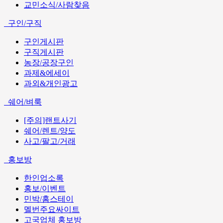
교민소식/사람찾음
구인/구직
구인게시판
구직게시판
농장/공장구인
과제&에세이
과외&개인광고
쉐어/벼룩
[주의]랜트사기
쉐어/렌트/양도
사고/팔고/거래
홍보방
한인업소록
홍보/이벤트
민박/홈스테이
멜번주요싸이트
고국업체 홍보방