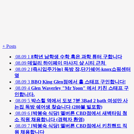
+
Posts
08.09
1
8학년 남학생 수학 혹은 과학 튜터 구합니다
08.09
데일리 하이페이 마사지 샾 시티 근처
08.09
2
[즉시입주가능] 독방 장,단기쉐어-knox쇼핑센터
옆
08.09
3
BBQ King Glen점에서 홀 스태프 구인합니다!
08.09
4
Glen Waverley "Mr Yoon" 에서 키친 스태프 구
인합니다.
08.09
5
박스힐 역에서 도보 7분 3Bad 2 bath 여성만 사
는집 독방 쉐어생 찾습니다 (280불 빌포함)
08.09
6
[박봉숙 식당] 멜버른 CBD점에서 새벽타임 청
소 직원 채용합니다 (경력자 환영)
08.09
7
[박봉숙 식당] 멜버른 CBD점에서 키친핸드 직
원 채용합니다