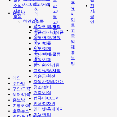
교민
도
텔
주
제
사고/팔고/거래
소식/
사
전
요
&
사람
고/
시/
홍보방
에
싸
찾음
팔
공
세
이
한인업소록
고/
연
이
트
식당/카페/주점
거
과
고
식품점/건강식품
래
외
국
여행/유학/학원
&
업
이민/법률
개
체
세무/회계
인
홍
이사/택배/물류
광
보
병원/치과
고
방
한의원/안경원
교회/성당/사찰
역송금/환전
메인
자동차정비/매매
수다방
청소/설비
구인/구직
건축/시설
쉐어/벼룩
컴퓨터/CCTV
홍보방
인쇄/디자인
여행/카페
인터넷/홈페이지
호주뉴스
미용/뷰티
영화 & TV보기