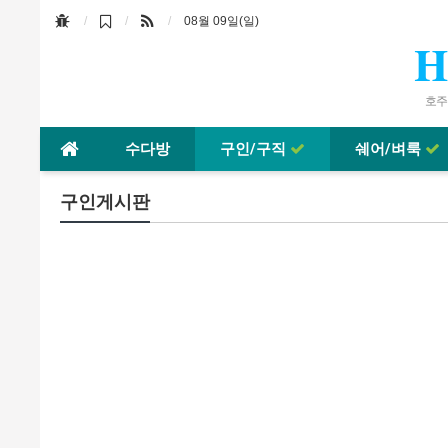
08월 09일(일)
H
호주바
수다방
구인/구직
쉐어/벼룩
구인게시판