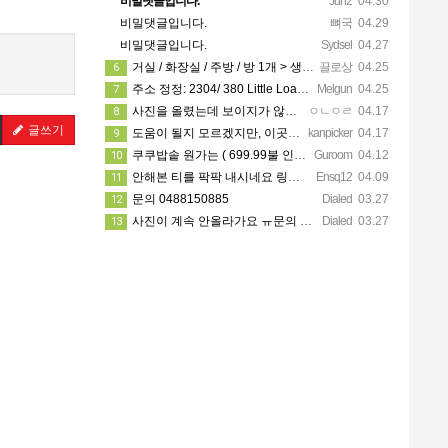
비밀댓글입니다.
Jun2
04.30
비밀댓글입니다.
뼈국
04.29
비밀댓글입니다.
Sydsel
04.27
거실 / 화장실 / 주방 / 방 1개 > 생활용품 무료 사용 가능! 카팍은 없어요!
끌로상
04.25
6
주소 정정: 2304/ 380 Little Loansdale street, 3000
Melgun
04.25
7
사진을 올렸는데 보이지가 않네요 카톡으로 문의주시면 보내드리겠습니다
ㅇㄴㅇㄹ
04.17
8
글쓰기
도움이 될지 모르겠지만, 이곳에 가셔서 가시고자 하는 지역 한인 업소들을 한 번 둘러보세요. https://…
kanpicker
04.17
9
쿠쿠밥솥 원가는 ( 699.99불 인데 쿠폰이랑 세일 할때 사서 540에 산거에요!! )
Guroom
04.12
10
안해본 티를 팍팍 내시네요 링크 5개 다 조립할려면 8시간이상걸릴겁니다ㅋㅋ 근데 툴은 셀프고 100불?? 어…
Ensq12
04.09
11
문의 0488150885
Dialed
03.27
12
사진이 계속 안올라가요 ㅠ문의 주시면 사진 보내드릴께요
Dialed
03.27
13