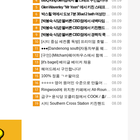
BBQ King Glen점에서 홀 스태프 구인합니다!
08.09
4
Glen Waverley "Mr Yoon" 에서 키친 스태프 구인합니다.
08.09
5
박스힐 역에서 도보 7분 3Bad 2 bath 여성만 사는집 독방 쉐어생 찾습니다 (280불 빌포함)
08.09
6
[박봉숙 식당] 멜버른 CBD점에서 새벽타임 청소 직원 채용합니다 (경력자 환영)
08.09
7
[박봉숙 식당] 멜버른 CBD점에서 키친핸드 직원 채용합니다
08.09
8
[박봉숙 식당] 멜버른 CBD점에서 경력직 쿡 Cook 직원 채용합니다
08.09
9
[시티 중심 세컨룸 독방] 프리미엄 호텔식 아파트
08.09
10
●●●[Dandenong south]자동차부품 웨어하우스에서 General Hands ●파트타임 ●풀타임 (캐쥬얼)남성
08.09
11
[구인] (Mitcham)웨어하우스에서 함께 일하실 배송기사님을 구인중입니다
08.09
12
[it's bagel] 베이글 베이커 채용
08.09
13
헤어드레서 구인합니다!
08.09
14
100% 정품 ㄱㄹ팔아요
08.09
15
⭐⭐⭐⭐⭐ 영어 원어민 수준으로 만들어 드리겠습니다!! [온라인 트라이얼 및 수업가능] + 학생후기
08.09
16
Ringwood에 위치한 카페에서 All-Rounder 포지션 구인
08.08
17
급구> 윤식당 오클리점에서 COOK / 홀/ 디시 워셔 / 키친 핸드/ 주방보조 구합니다 ~~^^
08.08
18
시티 Southern Cross Station 키친핸드
08.08
19