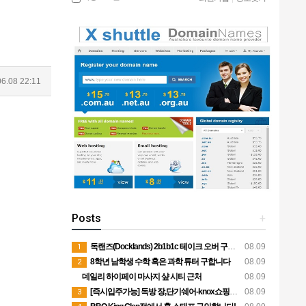
06.08 22:11
Posts
+
독랜즈(Docklands) 2b1b1c 테이크 오버 구합니다! 1인독방 8월말 입주가능
08.09
1
8학년 남학생 수학 혹은 과학 튜터 구합니다
08.09
2
데일리 하이페이 마사지 샾 시티 근처
08.09
[즉시입주가능] 독방 장,단기쉐어-knox쇼핑센터옆
08.09
3