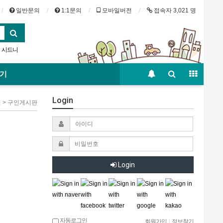
일반문의
1:1문의
모바일버전
접속자 3,021 명
시드니
맛집
|
보기
Login
직 > 구인게시판
Login
자동로그인
회원가입
|
정보찾기