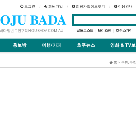
로그인
회원가입
회원가입정보찾기
이용안내
OJU BADA
골드코스트
브리즈번
호주스카이
|
|
|
다 멜번 구인구직 H O U B A D A .C O M . A U
카페
퍼스
호주여행
레스토랑
|
|
|
|
홍보방
여행/카페
호주뉴스
영화 & TV
홈 > 구인/구