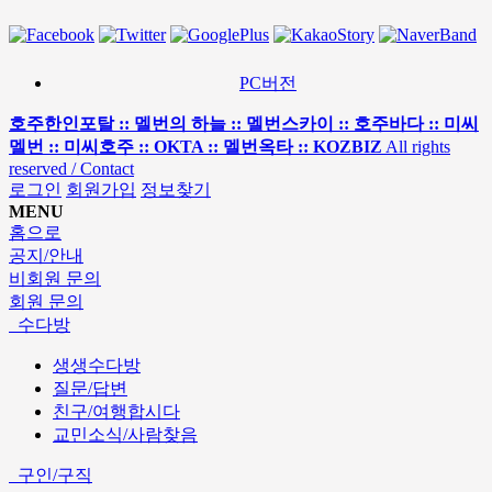
PC버전
호주한인포탈 :: 멜번의 하늘 :: 멜번스카이 :: 호주바다 :: 미씨
멜번 :: 미씨호주 :: OKTA :: 멜번옥타 :: KOZBIZ
All rights
reserved / Contact
로그인
회원가입
정보찾기
MENU
홈으로
공지/안내
비회원 문의
회원 문의
수다방
생생수다방
질문/답변
친구/여행합시다
교민소식/사람찾음
구인/구직