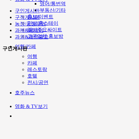
영어/통번역
부동산/기타
구인게시판
홍보/이벤트
구직게시판
민박/홈스테이
농장/공장구인
멜번주요싸이트
과제&에세이
고국업체 홍보방
과외&개인광고
여행/카페
구인게시판
여행
카페
레스토랑
호텔
전시/공연
호주뉴스
영화 & TV보기