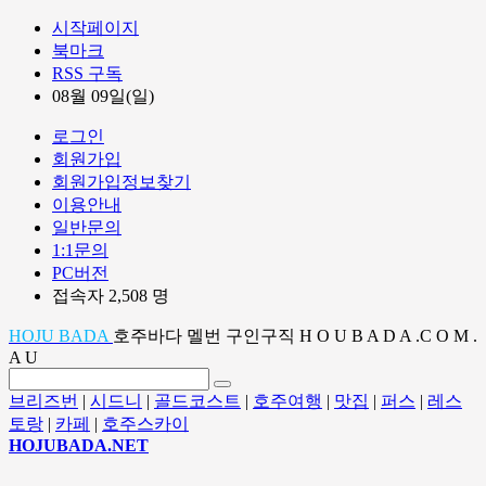
시작페이지
북마크
RSS 구독
08월 09일(일)
로그인
회원가입
회원가입정보찾기
이용안내
일반문의
1:1문의
PC버전
접속자 2,508 명
HOJU BADA
호주바다 멜번 구인구직 H O U B A D A .C O M .
A U
브리즈번
|
시드니
|
골드코스트
|
호주여행
|
맛집
|
퍼스
|
레스
토랑
|
카페
|
호주스카이
HOJUBADA.NET