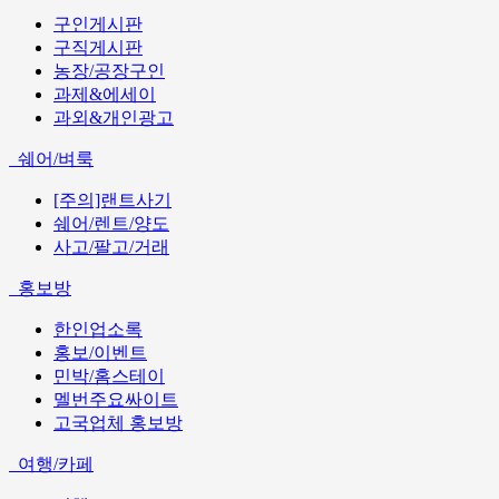
구인게시판
구직게시판
농장/공장구인
과제&에세이
과외&개인광고
쉐어/벼룩
[주의]랜트사기
쉐어/렌트/양도
사고/팔고/거래
홍보방
한인업소록
홍보/이벤트
민박/홈스테이
멜번주요싸이트
고국업체 홍보방
여행/카페