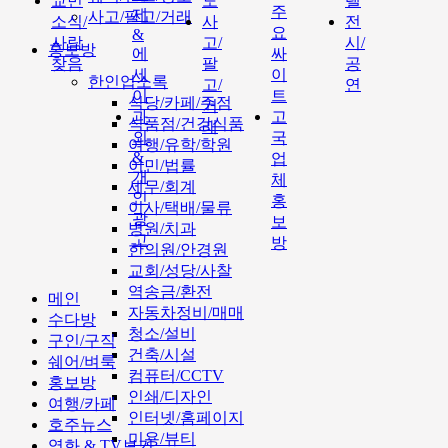
교민
도
텔
주
제
사고/팔고/거래
소식/
사
전
요
&
사람
고/
시/
홍보방
에
싸
찾음
팔
공
세
이
한인업소록
고/
연
이
트
식당/카페/주점
거
과
고
식품점/건강식품
래
외
국
여행/유학/학원
&
업
이민/법률
개
체
세무/회계
인
홍
이사/택배/물류
광
보
병원/치과
고
방
한의원/안경원
교회/성당/사찰
역송금/환전
메인
자동차정비/매매
수다방
청소/설비
구인/구직
건축/시설
쉐어/벼룩
컴퓨터/CCTV
홍보방
인쇄/디자인
여행/카페
인터넷/홈페이지
호주뉴스
미용/뷰티
영화 & TV보기