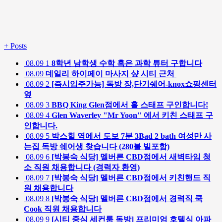
+
Posts
08.09
1
8학년 남학생 수학 혹은 과학 튜터 구합니다
08.09
데일리 하이페이 마사지 샾 시티 근처
08.09
2
[즉시입주가능] 독방 장,단기쉐어-knox쇼핑센터
옆
08.09
3
BBQ King Glen점에서 홀 스태프 구인합니다!
08.09
4
Glen Waverley "Mr Yoon" 에서 키친 스태프 구
인합니다.
08.09
5
박스힐 역에서 도보 7분 3Bad 2 bath 여성만 사
는집 독방 쉐어생 찾습니다 (280불 빌포함)
08.09
6
[박봉숙 식당] 멜버른 CBD점에서 새벽타임 청
소 직원 채용합니다 (경력자 환영)
08.09
7
[박봉숙 식당] 멜버른 CBD점에서 키친핸드 직
원 채용합니다
08.09
8
[박봉숙 식당] 멜버른 CBD점에서 경력직 쿡
Cook 직원 채용합니다
08.09
9
[시티 중심 세컨룸 독방] 프리미엄 호텔식 아파