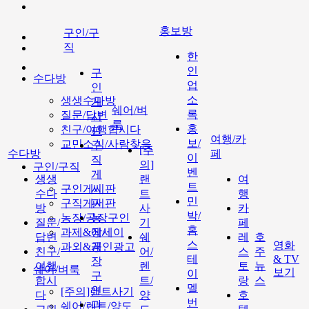
홍보방
구인/구
직
한
인
구
수다방
업
인
소
생생수다방
게
쉐어/벼
록
질문/답변
시
룩
홍
친구/여행합시다
판
여행/카
보/
교민소식/사람찾음
구
[주
수다방
페
이
직
의]
구인/구직
벤
게
생생
랜
여
트
구인게시판
시
수다
트
행
민
구직게시판
판
방
사
카
박/
농장/공장구인
농
질문/
기
페
홈
과제&에세이
장/
답변
쉐
레
호
스
영화
과외&개인광고
공
친구/
어/
스
주
테
& TV
장
여행
렌
토
뉴
쉐어/벼룩
보기
이
구
합시
트/
랑
스
멜
인
[주의]랜트사기
다
양
호
번
과
쉐어/렌트/양도