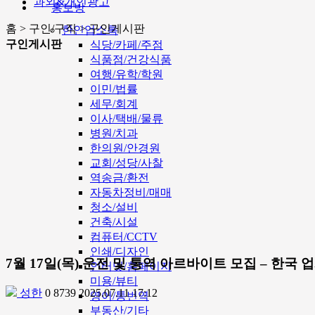
과외&개인광고
홍보방
홈 > 구인/구직 > 구인게시판
한인업소록
구인게시판
식당/카페/주점
식품점/건강식품
여행/유학/학원
이민/법률
세무/회계
이사/택배/물류
병원/치과
한의원/안경원
교회/성당/사찰
역송금/환전
자동차정비/매매
청소/설비
건축/시설
컴퓨터/CCTV
인쇄/디자인
7월 17일(목) 운전 및 통역 아르바이트 모집 – 한국 
인터넷/홈페이지
미용/뷰티
성한
0
8739
2025.07.11 17:12
영어/통번역
부동산/기타