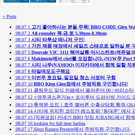
+
Posts
08.07
1
고기 좋아하시는 분들 주목! BBQ CODE Glen W
08.07
2
All-rounder 목,금,토 5.30pm-8.30pm
08.07
3
시티 타투샵 매니저 구인!
08.07
4
가전 제품 매장에서 세일즈 스태프로 일하실 분 
08.07
5
Donvale VIC 3111 헤어살롱 어시스턴트(캐쥬
08.07
6
Makimoto에서 chef를 모집합니다. (NSW주 Port Ma
08.07
7
시티 나무(NAMOO) 이자카야에서 함께 일할 직
08.07
8
타일데모도구해요
08.07
9
이번주 토요일, 일요일 청소 서포터 구함
08.07
10
BBQ King Glen점에서 주방직원 구인합니다!
08.07
11
콜링우드 일식 카페에서 올라운더 00 / 바리스타 
08.07
12
⭐영주권스폰가능⭐ 조이투어 드라이빙 가이드 모
08.07
13
통역원 모집ㅣ호주 맬버른 수출상담회 통역 (26.08
08.07
14
시티에 위치한 코리안 레스토랑 "동대문" 에서 김밥 롤메이커
08.07
15
[직원모집] 카네기 BBQ 맛집 JUBANG에서 함
08.07
16
looking for full time barista
08.07
17
Shop Ramen Preston에서 주방직원 구인합니다.