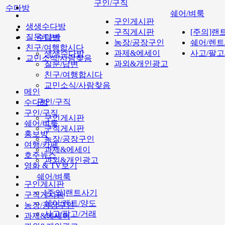
구인/구직
수다방
쉐어/벼룩
구인게시판
생생수다방
구직게시판
[주의]랜
질문/답변
수다방
농장/공장구인
쉐어/렌트
친구/여행합시다
과제&에세이
사고/팔고
생생수다방
교민소식/사람찾음
과외&개인광고
질문/답변
친구/여행합시다
교민소식/사람찾음
메인
구인/구직
수다방
구인/구직
구인게시판
쉐어/벼룩
구직게시판
홍보방
농장/공장구인
여행/카페
과제&에세이
호주뉴스
과외&개인광고
영화 & TV보기
쉐어/벼룩
구인게시판
[주의]랜트사기
구직게시판
쉐어/렌트/양도
농장/공장구인
사고/팔고/거래
과제&에세이