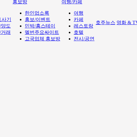
홍보방
여행/카페
한인업소록
여행
트사기
홍보/이벤트
카페
호주뉴스
영화 & 
/양도
민박/홈스테이
레스토랑
/거래
멜번주요싸이트
호텔
고국업체 홍보방
전시/공연