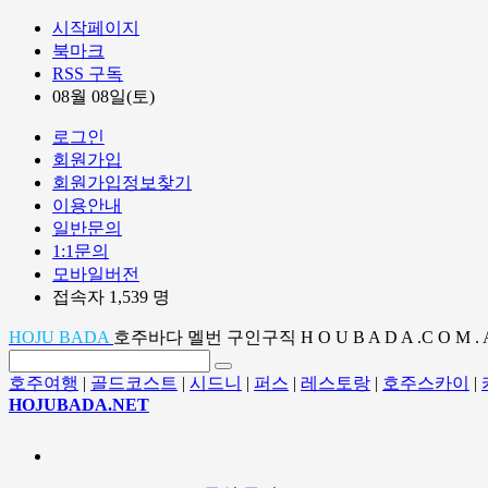
시작페이지
북마크
RSS 구독
08월 08일(토)
로그인
회원가입
회원가입정보찾기
이용안내
일반문의
1:1문의
모바일버전
접속자 1,539 명
HOJU BADA
호주바다 멜번 구인구직 H O U B A D A .C O M . 
호주여행
|
골드코스트
|
시드니
|
퍼스
|
레스토랑
|
호주스카이
|
HOJUBADA.NET