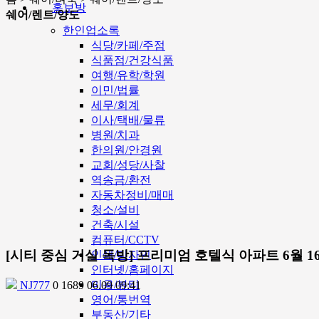
홍보방
쉐어/렌트/양도
한인업소록
식당/카페/주점
식품점/건강식품
여행/유학/학원
이민/법률
세무/회계
이사/택배/물류
병원/치과
한의원/안경원
교회/성당/사찰
역송금/환전
자동차정비/매매
청소/설비
건축/시설
컴퓨터/CCTV
[시티 중심 거실 독방] 프리미엄 호텔식 아파트 6월 1
인쇄/디자인
인터넷/홈페이지
미용/뷰티
NJ777
0
1689
06.09 09:41
영어/통번역
부동산/기타