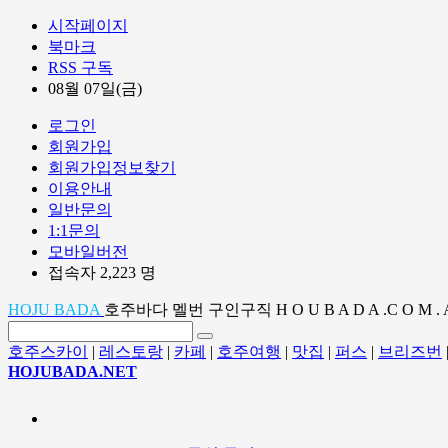
시작페이지
북마크
RSS 구독
08월 07일(금)
로그인
회원가입
회원가입정보찾기
이용안내
일반문의
1:1문의
모바일버전
접속자 2,223 명
HOJU BADA
호주바다 멜번 구인구직 H O U B A D A .C O M . 
호주스카이
|
레스토랑
|
카페
|
호주여행
|
맛집
|
퍼스
|
브리즈번
HOJUBADA.NET