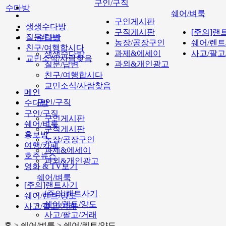
구인/구직
수다방
쉐어/벼룩
구인게시판
생생수다방
구직게시판
[주의]랜
질문/답변
수다방
농장/공장구인
쉐어/렌트
친구/여행합시다
과제&에세이
사고/팔고
생생수다방
교민소식/사람찾음
과외&개인광고
질문/답변
친구/여행합시다
교민소식/사람찾음
메인
구인/구직
수다방
구인/구직
구인게시판
쉐어/벼룩
구직게시판
홍보방
농장/공장구인
여행/카페
과제&에세이
호주뉴스
과외&개인광고
영화 & TV보기
쉐어/벼룩
[주의]랜트사기
[주의]랜트사기
쉐어/렌트/양도
쉐어/렌트/양도
사고/팔고/거래
사고/팔고/거래
홈 > 쉐어/벼룩 > 쉐어/렌트/양도