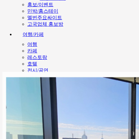
홍보/이벤트
민박/홈스테이
멜번주요싸이트
고국업체 홍보방
여행/카페
여행
카페
레스토랑
호텔
전시/공연
호주뉴스
영화 & TV보기