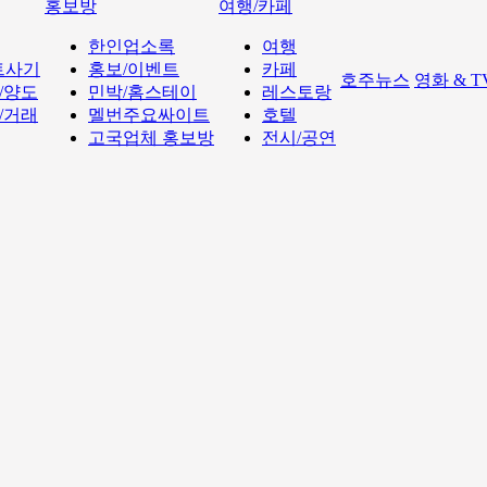
홍보방
여행/카페
한인업소록
여행
트사기
홍보/이벤트
카페
호주뉴스
영화 & 
/양도
민박/홈스테이
레스토랑
/거래
멜번주요싸이트
호텔
고국업체 홍보방
전시/공연