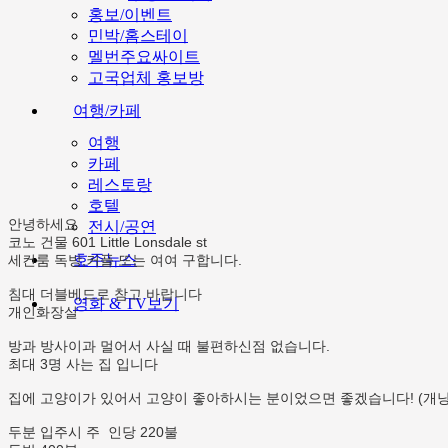
홍보/이벤트
민박/홈스테이
멜번주요싸이트
고국업체 홍보방
여행/카페
여행
카페
레스토랑
호텔
안녕하세요
전시/공연
코노 건물 601 Little Lonsdale st
호주뉴스
세컨룸 독방,커플 또는 여여 구합니다.
침대 더블베드로 참고 바랍니다
영화 & TV보기
개인화장실
방과 방사이과 멀어서 사실 때 불편하신점 없습니다.
최대 3명 사는 집 입니다
집에 고양이가 있어서 고양이 좋아하시는 분이었으면 좋겠습니다! (개
두분 입주시 주 인당 220불