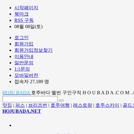
시작페이지
북마크
RSS 구독
08월 08일(토)
로그인
회원가입
회원가입정보찾기
이용안내
일반문의
1:1문의
모바일버전
접속자 27,189 명
HOJU BADA
호주바다 멜번 구인구직 H O U B A D A .C O M . 
맛집
|
퍼스
|
브리즈번
|
호주여행
|
레스토랑
|
호주스카이
|
골드
HOJUBADA.NET