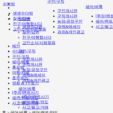
구인/구직
수다방
쉐어/벼룩
구인게시판
생생수다방
구직게시판
[주의]랜
질문/답변
수다방
농장/공장구인
쉐어/렌트
친구/여행합시다
과제&에세이
사고/팔고
생생수다방
교민소식/사람찾음
과외&개인광고
질문/답변
친구/여행합시다
교민소식/사람찾음
메인
구인/구직
수다방
구인/구직
구인게시판
쉐어/벼룩
구직게시판
홍보방
농장/공장구인
여행/카페
과제&에세이
호주뉴스
과외&개인광고
영화 & TV보기
쉐어/벼룩
[주의]랜트사기
[주의]랜트사기
쉐어/렌트/양도
쉐어/렌트/양도
사고/팔고/거래
사고/팔고/거래
홈 > 쉐어/벼룩 > 쉐어/렌트/양도