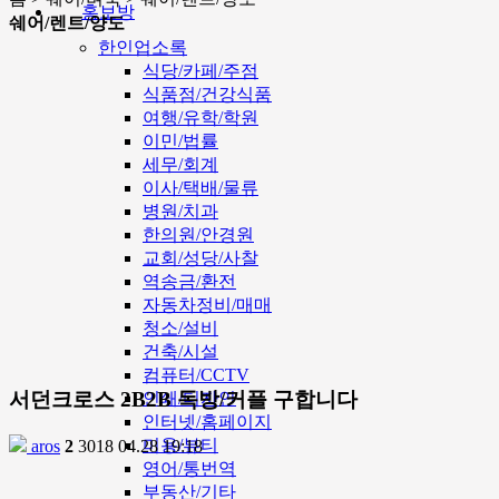
홍보방
쉐어/렌트/양도
한인업소록
식당/카페/주점
식품점/건강식품
여행/유학/학원
이민/법률
세무/회계
이사/택배/물류
병원/치과
한의원/안경원
교회/성당/사찰
역송금/환전
자동차정비/매매
청소/설비
건축/시설
컴퓨터/CCTV
서던크로스 2B2B 독방/커플 구합니다
인쇄/디자인
인터넷/홈페이지
미용/뷰티
aros
2
3018
04.28 19:18
영어/통번역
부동산/기타