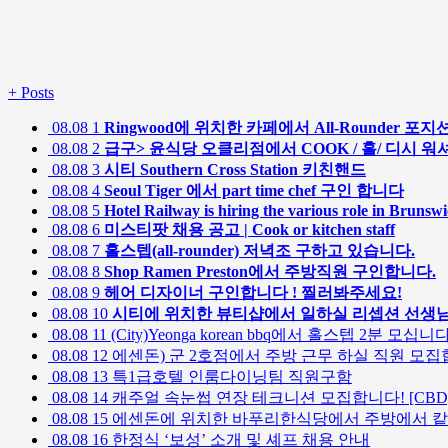
+
Posts
08.08
1
Ringwood에 위치한 카페에서 All-Rounder 포지
08.08
2
급구> 윤식당 오클리점에서 COOK / 홀/ 디시 워셔
08.08
3
시티 Southern Cross Station 키친핸드
08.08
4
Seoul Tiger 에서 part time chef 구인 합니다
08.08
5
Hotel Railway is hiring the various role in Brunsw
08.08
6
미스티팟 채용 공고 | Cook or kitchen staff
08.08
7
홀스텝(all-rounder) 저녁조 구하고 있습니다.
08.08
8
Shop Ramen Preston에서 주방직원 구인합니다.
08.08
9
헤어 디자이너 구인합니다 ! 찔러봐주세요!
08.08
10
시티에 위치한 뷰티샵에서 일하실 리셉션 선생
08.08
11
(City)Yeonga korean bbq에서 홀스텝 2분 모십니
08.08
12
에센돈) 군 2호점에서 주방 근무 하실 직원 모집
08.08
13
특1급호텔 인룸다이닝팀 직원구함
08.08
14
캐주얼 속눈썹 연장 테크니션 모집합니다! [CBD
08.08
15
에센돈에 위치한 바푸리한식당에서 주방에서 캍
08.08
16
한정식 ‘보성’ 소개 및 셰프 채용 안내