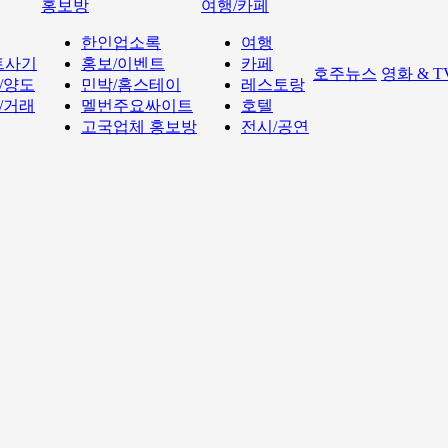
홍보방
여행/카페
한인업소록
여행
트사기
홍보/이벤트
카페
호주뉴스
영화 & 
/양도
민박/홈스테이
레스토랑
/거래
멜번주요싸이트
호텔
고국업체 홍보방
전시/공연