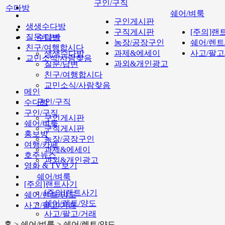
구인/구직
수다방
쉐어/벼룩
구인게시판
생생수다방
구직게시판
[주의]랜
질문/답변
수다방
농장/공장구인
쉐어/렌트
친구/여행합시다
과제&에세이
사고/팔고
생생수다방
교민소식/사람찾음
과외&개인광고
질문/답변
친구/여행합시다
교민소식/사람찾음
메인
구인/구직
수다방
구인/구직
구인게시판
쉐어/벼룩
구직게시판
홍보방
농장/공장구인
여행/카페
과제&에세이
호주뉴스
과외&개인광고
영화 & TV보기
쉐어/벼룩
[주의]랜트사기
[주의]랜트사기
쉐어/렌트/양도
쉐어/렌트/양도
사고/팔고/거래
사고/팔고/거래
홈 > 쉐어/벼룩 > 쉐어/렌트/양도