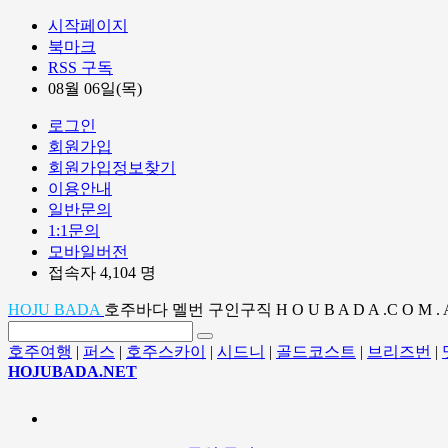
시작페이지
북마크
RSS 구독
08월 06일(목)
로그인
회원가입
회원가입정보찾기
이용안내
일반문의
1:1문의
모바일버전
접속자 4,104 명
HOJU BADA
호주바다 멜번 구인구직 H O U B A D A .C O M . 
호주여행
|
퍼스
|
호주스카이
|
시드니
|
골드코스트
|
브리즈번
|
HOJUBADA.NET