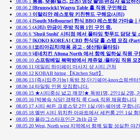
08.06
1
롱폼, 숏폼(릴스, 쇼츠) 영상 촬영/편집자 필요하신
08.06
2
[Brunswick] Wagyu Table 홀 직원 구인해요
08.06
3
이탈리안 레스토랑 키친핸드 구해요(시티)
08.06
4
[South Melbourne] 한식 BBQ 레스토랑 가
08.06
5
(시티) 만금이 주방 직원 1인 구인 중.
08.06
6
'Shuji Sushi' 시티점 에서 풀타임 핫푸드 담당
08.06
7
[KOKO KOREA] CBD 한식당 홀 스탭 모집 (Part-t
08.06
8
[코리아김치]채용 공고 - 생산팀(풀타임)
08.06
9
네네치킨 Altona North 에서 함께 일하실 직원 
08.06
10
스프링베일 복떡방에서 캐쥬얼 /풀타임 직원 
08.06
11
데일리 하이페이 마사지 샾 시티 근처
08.06
12
KOBAB hiring 【Kitchen Staff】
08.06
13
[즉시입주가능] 독방 장,단기쉐어-knox쇼핑센터
08.06
14
타일팀 인원 모집합니다.
08.06
15
★시티중심 넓고 깨끗!★ 독방1명, 2인1실 2명, 
08.05
16
[박봉숙 식당] 경력직 쿡 Cook 직원 채용합니다
08.05
17
시티 써든 크로스앞 2인 1실 (여) 쉐어생 구합니
08.05
18
멜번 시티 위치한 아파트에서 세컨룸 2인 1실 함
08.05
19
플라그스타프인근 2b1b 급구
08.05
20
West, North west 지역에서 함께 일할 성실한