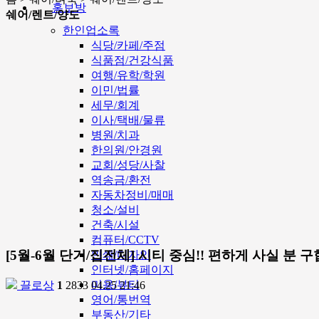
홍보방
쉐어/렌트/양도
한인업소록
식당/카페/주점
식품점/건강식품
여행/유학/학원
이민/법률
세무/회계
이사/택배/물류
병원/치과
한의원/안경원
교회/성당/사찰
역송금/환전
자동차정비/매매
청소/설비
건축/시설
컴퓨터/CCTV
[5월-6월 단기/집전체] 시티 중심!! 편하게 사실 분 구
인쇄/디자인
인터넷/홈페이지
미용/뷰티
끌로상
1
2833
04.25 21:46
영어/통번역
부동산/기타