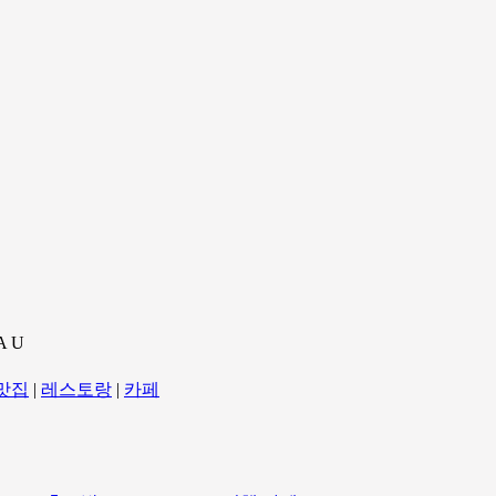
A U
맛집
|
레스토랑
|
카페