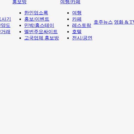
홍보방
여행/카페
한인업소록
여행
트사기
홍보/이벤트
카페
호주뉴스
영화 & 
/양도
민박/홈스테이
레스토랑
/거래
멜번주요싸이트
호텔
고국업체 홍보방
전시/공연