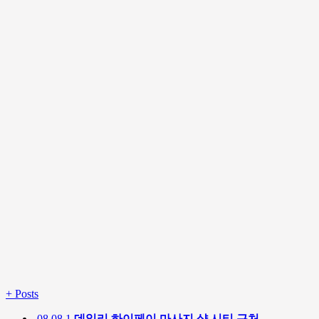
+
Posts
08.08
1
데일리 하이페이 마사지 샾 시티 근처