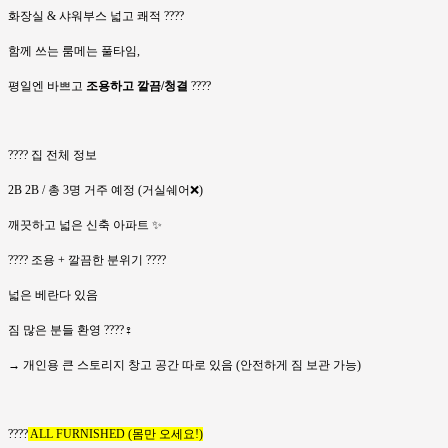
화장실 & 샤워부스 넓고 쾌적 ????
함께 쓰는 룸메는 풀타임,
평일엔 바쁘고
조용하고 깔끔/청결
????
???? 집 전체 정보
2B 2B / 총 3명 거주 예정 (거실쉐어❌)
깨끗하고 넓은 신축 아파트 ✨
???? 조용 + 깔끔한 분위기 ????
넓은 베란다 있음
짐 많은 분들 환영 ????‍♀️
→ 개인용 큰 스토리지 창고 공간 따로 있음 (안전하게 짐 보관 가능)
????️
ALL FURNISHED (몸만 오세요!)