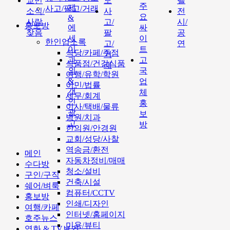
교민
도
텔
주
제
사고/팔고/거래
소식/
사
전
요
&
사람
고/
시/
홍보방
에
싸
찾음
팔
공
세
이
한인업소록
고/
연
이
트
식당/카페/주점
거
과
고
식품점/건강식품
래
외
국
여행/유학/학원
&
업
이민/법률
개
체
세무/회계
인
홍
이사/택배/물류
광
보
병원/치과
고
방
한의원/안경원
교회/성당/사찰
역송금/환전
메인
자동차정비/매매
수다방
청소/설비
구인/구직
건축/시설
쉐어/벼룩
컴퓨터/CCTV
홍보방
인쇄/디자인
여행/카페
인터넷/홈페이지
호주뉴스
미용/뷰티
영화 & TV보기