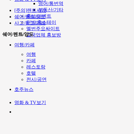
영어/통번역
부동산/기타
[주의]랜트사기
홍보/이벤트
쉐어/렌트/양도
민박/홈스테이
사고/팔고/거래
멜번주요싸이트
쉐어/렌트/양도
고국업체 홍보방
여행/카페
여행
카페
레스토랑
호텔
전시/공연
호주뉴스
영화 & TV보기