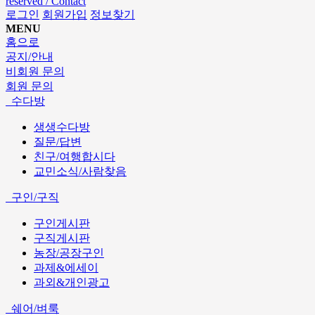
reserved / Contact
로그인
회원가입
정보찾기
MENU
홈으로
공지/안내
비회원 문의
회원 문의
수다방
생생수다방
질문/답변
친구/여행합시다
교민소식/사람찾음
구인/구직
구인게시판
구직게시판
농장/공장구인
과제&에세이
과외&개인광고
쉐어/벼룩