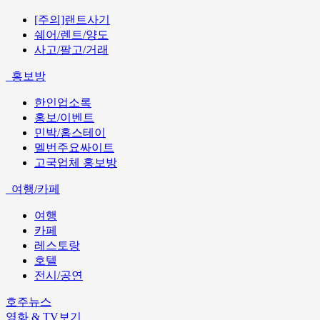
[주의]랜트사기
쉐어/렌트/양도
사고/팔고/거래
홍보방
한인업소록
홍보/이벤트
민박/홈스테이
멜번주요싸이트
고국업체 홍보방
여행/카페
여행
카페
레스토랑
호텔
전시/공연
호주뉴스
영화 & TV보기