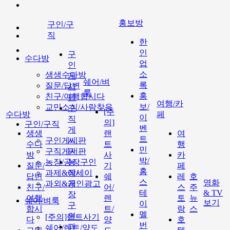
홍보방
구인/구
직
한
인
구
수다방
업
인
소
생생수다방
게
쉐어/벼
록
질문/답변
시
룩
홍
친구/여행합시다
판
여행/카
보/
교민소식/사람찾음
구
[주
수다방
페
이
직
의]
구인/구직
벤
게
생생
랜
여
트
구인게시판
시
수다
트
행
민
구직게시판
판
방
사
카
박/
농장/공장구인
농
질문/
기
페
홈
과제&에세이
장/
답변
쉐
레
호
스
영화
과외&개인광고
공
친구/
어/
스
주
테
& TV
장
여행
렌
토
뉴
쉐어/벼룩
보기
이
구
합시
트/
랑
스
멜
인
[주의]랜트사기
다
양
호
번
과
쉐어/렌트/양도