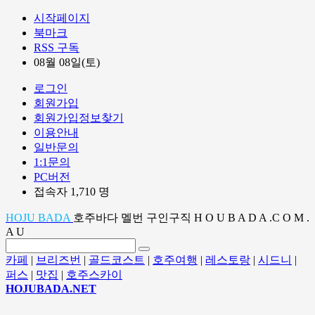
시작페이지
북마크
RSS 구독
08월 08일(토)
로그인
회원가입
회원가입정보찾기
이용안내
일반문의
1:1문의
PC버전
접속자 1,710 명
HOJU BADA
호주바다 멜번 구인구직 H O U B A D A .C O M .
A U
카페
|
브리즈번
|
골드코스트
|
호주여행
|
레스토랑
|
시드니
|
퍼스
|
맛집
|
호주스카이
HOJUBADA.NET