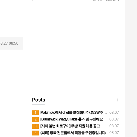
03.27 08:56
Posts
+
Makimoto에서 chef를 모집합니다. (NSW주 PORT MACQUARIE)
08.07
1
[Brunswick] Wagyu Table 홀 직원 구인해요
08.07
2
[시티 멜번 화로구이] 주방 직원 채용 공고
08.07
3
(씨티) 정육 전문점에서 직원을 구인중입니다.
08.07
4