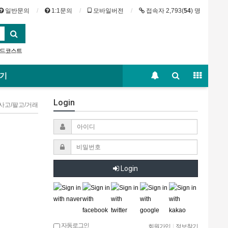
일반문의
1:1문의
모바일버전
접속자 2,793(
54
) 명
드코스트
스카이
보기
Login
 사고/팔고/거래
Login
자동로그인
회원가입
|
정보찾기