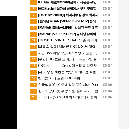
KT 마트 미챔(Mitcham)점에서 직원을 구인중입니다.
08.07
5
[VIC Eurobin] 육가공 공장에서 구인 모집합니다.(세컨, 써드 비자 가능)
08.07
6
[ Daon Accounting ] 회계사무실 경력 회계사 채용 | SYD/MEL
08.07
7
[ 한식당 & BAR ] $90~$105+SUPER | 한식쉐프 | CBD
08.07
8
[ MARAE ] $95k+SUPER - 일식 핫푸드 쉐프 - Chadstone
08.07
9
[ MARAE ] $39.13+SUPER | 일식당 슈퍼바이저 | Chadstone
08.07
10
[ DOMO1 ] $36.81+SUPER | 홀 슈퍼바이저 | Mel CBD
08.07
11
[박봉숙 식당] 멜버른 CBD점에서 경력직 쿡 Cook 직원 채용합니다
08.07
12
시급 35$ 이탈리안 레스토랑 키친핸드(시티)
08.07
13
[구인] IHG 호텔 코미, 데미 파트타임 풀타임 쉐프 시티 Hotel Indigo & Holiday Inn
08.07
14
CBD Southern Cross 마스터룸 입주자 구합니다
08.07
15
[시티 중심 세컨룸 독방] 프리미엄 호텔식 아파트
08.07
16
멜버른 시티 도넛 DOH 주방
08.07
17
한국식당(City) 주방직원 구합니다. DooBoo Restaurant
08.06
18
한국식당(City) 주방직원, 홀매니저 구합니다. SamSam Chicken Restaurant
08.06
19
시티 나무(NAMOO) 이자카야에서 함께 일할 직원구합니다.
08.06
20