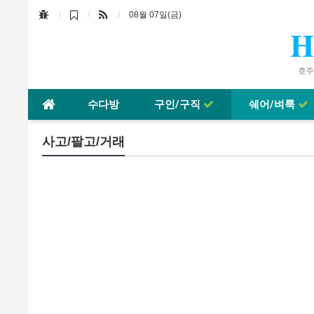
08월 07일(금)
H
호주바
수다방
구인/구직
쉐어/벼룩
사고/팔고/거래