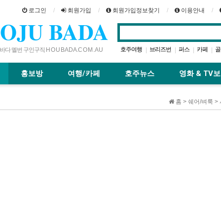
로그인
회원가입
회원가입정보찾기
이용안내
OJU BADA
호주여행
브리즈번
퍼스
카페
골
|
|
|
|
다 멜번 구인구직 H O U B A D A .C O M . A U
시드니
맛집
레스토랑
호주
|
|
|
|
홍보방
여행/카페
호주뉴스
영화 & TV
홈 > 쉐어/벼룩 >