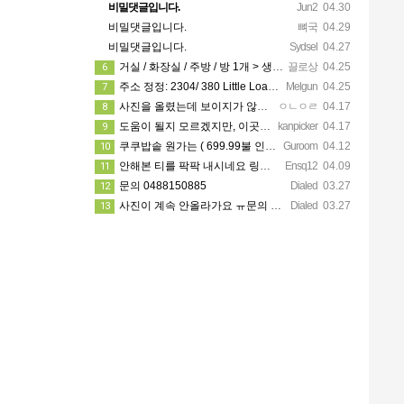
비밀댓글입니다.
Jun2
04.30
비밀댓글입니다.
뼈국
04.29
비밀댓글입니다.
Sydsel
04.27
거실 / 화장실 / 주방 / 방 1개 > 생활용품 무료 사용 가능! 카팍은 없어요!
끌로상
04.25
6
주소 정정: 2304/ 380 Little Loansdale street, 3000
Melgun
04.25
7
사진을 올렸는데 보이지가 않네요 카톡으로 문의주시면 보내드리겠습니다
ㅇㄴㅇㄹ
04.17
8
도움이 될지 모르겠지만, 이곳에 가셔서 가시고자 하는 지역 한인 업소들을 한 번 둘러보세요. https://…
kanpicker
04.17
9
쿠쿠밥솥 원가는 ( 699.99불 인데 쿠폰이랑 세일 할때 사서 540에 산거에요!! )
Guroom
04.12
10
안해본 티를 팍팍 내시네요 링크 5개 다 조립할려면 8시간이상걸릴겁니다ㅋㅋ 근데 툴은 셀프고 100불?? 어…
Ensq12
04.09
11
문의 0488150885
Dialed
03.27
12
사진이 계속 안올라가요 ㅠ문의 주시면 사진 보내드릴께요
Dialed
03.27
13