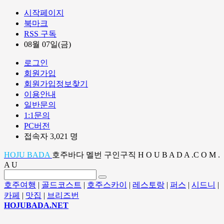
시작페이지
북마크
RSS 구독
08월 07일(금)
로그인
회원가입
회원가입정보찾기
이용안내
일반문의
1:1문의
PC버전
접속자 3,021 명
HOJU BADA
호주바다 멜번 구인구직 H O U B A D A .C O M .
A U
호주여행
|
골드코스트
|
호주스카이
|
레스토랑
|
퍼스
|
시드니
|
카페
|
맛집
|
브리즈번
HOJUBADA.NET