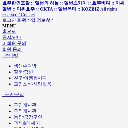
호주한인포탈 :: 멜번의 하늘 :: 멜번스카이 :: 호주바다 :: 미씨
멜번 :: 미씨호주 :: OKTA :: 멜번옥타 :: KOZBIZ
All rights
reserved / Contact
로그인
회원가입
정보찾기
MENU
홈으로
공지/안내
비회원 문의
회원 문의
수다방
생생수다방
질문/답변
친구/여행합시다
교민소식/사람찾음
구인/구직
구인게시판
구직게시판
농장/공장구인
과제&에세이