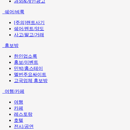
과외&개인광고
쉐어/벼룩
[주의]랜트사기
쉐어/렌트/양도
사고/팔고/거래
홍보방
한인업소록
홍보/이벤트
민박/홈스테이
멜번주요싸이트
고국업체 홍보방
여행/카페
여행
카페
레스토랑
호텔
전시/공연