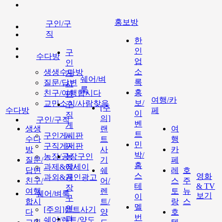
홍보방
구인/구
직
한
인
구
수다방
업
인
소
생생수다방
게
쉐어/벼
록
질문/답변
시
룩
홍
친구/여행합시다
판
여행/카
보/
교민소식/사람찾음
구
[주
수다방
페
이
직
의]
구인/구직
벤
게
생생
랜
여
트
구인게시판
시
수다
트
행
민
구직게시판
판
방
사
카
박/
농장/공장구인
농
질문/
기
페
홈
과제&에세이
장/
답변
쉐
레
호
스
영화
과외&개인광고
공
친구/
어/
스
주
테
& TV
장
여행
렌
토
뉴
쉐어/벼룩
보기
이
구
합시
트/
랑
스
멜
인
[주의]랜트사기
다
양
호
번
과
쉐어/렌트/양도