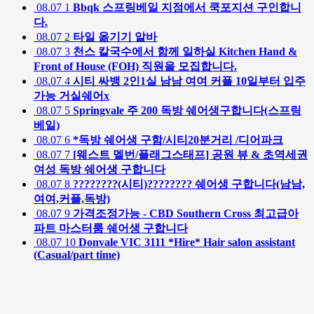
08.07
1
Bbqk 스프링베일 지점에서 쿡포지션 구인합니
다.
08.07
2
타일 옮기기 알바
08.07
3
천스 칼국수에서 함께 일하실 Kitchen Hand &
Front of House (FOH) 직원을 모집합니다.
08.07
4
시티 싸뱅 2인1실 남남 여여 커플 10일부터 입주
가능 거실쉐어x
08.07
5
Springvale 주 200 독방 쉐어생구합니다(스프링
베일)
08.07
6
*독방 쉐어생 구함/시티20분거리 /디어파크
08.07
7
[웨스트 멜번/플래그스태프] 공원 뷰 & 초역세권
여성 독방 쉐어생 구합니다
08.07
8
????????(시티)???????? 쉐어생 구합니다(남남,
여여,커플,독방)
08.07
9
가격조정가능 - CBD Southern Cross 최고급아
파트 마스터룸 쉐어생 구합니다
08.07
10
Donvale VIC 3111 *Hire* Hair salon assistant
(Casual/part time)