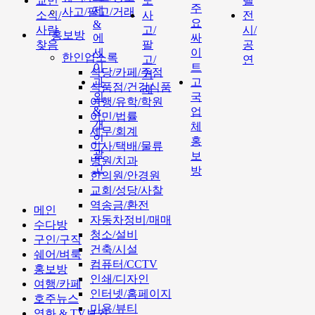
교민
도
텔
주
제
사고/팔고/거래
소식/
사
전
요
&
사람
고/
시/
홍보방
에
싸
찾음
팔
공
세
이
한인업소록
고/
연
이
트
식당/카페/주점
거
과
고
식품점/건강식품
래
외
국
여행/유학/학원
&
업
이민/법률
개
체
세무/회계
인
홍
이사/택배/물류
광
보
병원/치과
고
방
한의원/안경원
교회/성당/사찰
역송금/환전
메인
자동차정비/매매
수다방
청소/설비
구인/구직
건축/시설
쉐어/벼룩
컴퓨터/CCTV
홍보방
인쇄/디자인
여행/카페
인터넷/홈페이지
호주뉴스
미용/뷰티
영화 & TV보기