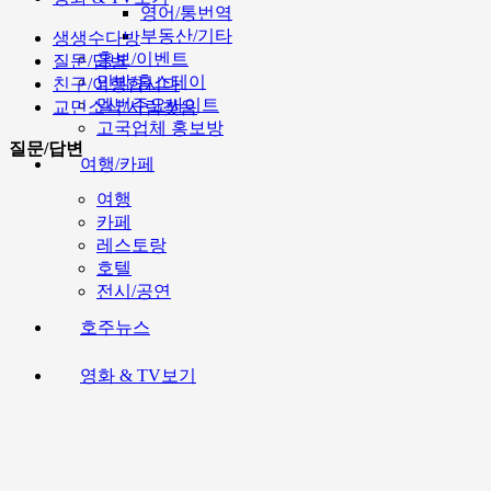
영어/통번역
부동산/기타
생생수다방
홍보/이벤트
질문/답변
민박/홈스테이
친구/여행합시다
멜번주요싸이트
교민소식/사람찾음
고국업체 홍보방
질문/답변
여행/카페
여행
카페
레스토랑
호텔
전시/공연
호주뉴스
영화 & TV보기