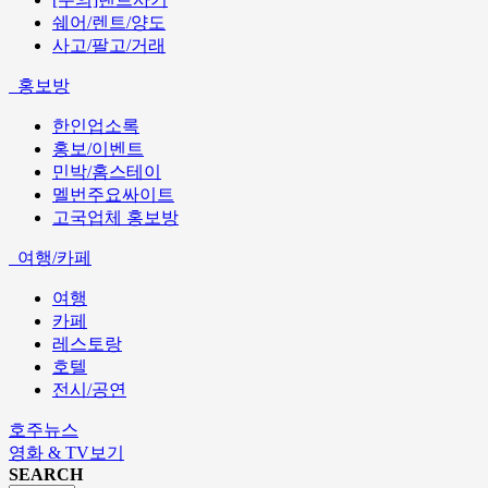
쉐어/렌트/양도
사고/팔고/거래
홍보방
한인업소록
홍보/이벤트
민박/홈스테이
멜번주요싸이트
고국업체 홍보방
여행/카페
여행
카페
레스토랑
호텔
전시/공연
호주뉴스
영화 & TV보기
SEARCH