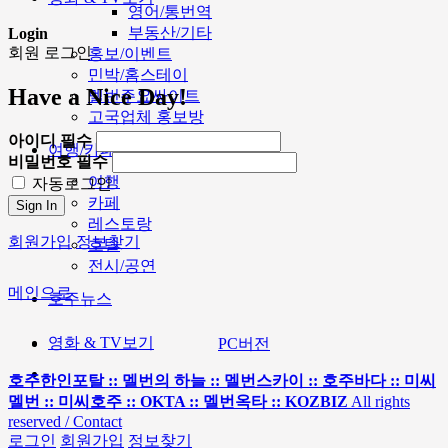
영어/통번역
부동산/기타
Login
회원 로그인
홍보/이벤트
민박/홈스테이
Have a Nice Day!
멜번주요싸이트
고국업체 홍보방
아이디
필수
여행/카페
비밀번호
필수
여행
자동로그인
카페
Sign In
레스토랑
회원가입
정보찾기
호텔
전시/공연
메인으로
호주뉴스
영화 & TV보기
PC버전
호주한인포탈 :: 멜번의 하늘 :: 멜번스카이 :: 호주바다 :: 미씨
멜번 :: 미씨호주 :: OKTA :: 멜번옥타 :: KOZBIZ
All rights
reserved / Contact
로그인
회원가입
정보찾기