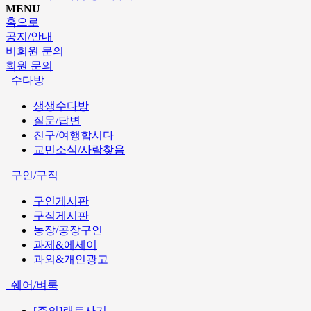
MENU
홈으로
공지/안내
비회원 문의
회원 문의
수다방
생생수다방
질문/답변
친구/여행합시다
교민소식/사람찾음
구인/구직
구인게시판
구직게시판
농장/공장구인
과제&에세이
과외&개인광고
쉐어/벼룩
[주의]랜트사기