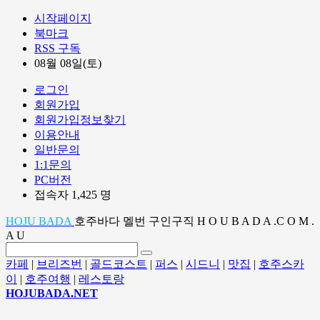
시작페이지
북마크
RSS 구독
08월 08일(토)
로그인
회원가입
회원가입정보찾기
이용안내
일반문의
1:1문의
PC버전
접속자 1,425 명
HOJU BADA
호주바다 멜번 구인구직 H O U B A D A .C O M .
A U
카페
|
브리즈번
|
골드코스트
|
퍼스
|
시드니
|
맛집
|
호주스카
이
|
호주여행
|
레스토랑
HOJUBADA.NET