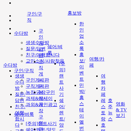
홍보방
구인/구
직
한
인
구
수다방
업
인
소
생생수다방
게
쉐어/벼
록
질문/답변
시
룩
홍
친구/여행합시다
판
여행/카
보/
교민소식/사람찾음
구
[주
수다방
페
이
직
의]
구인/구직
벤
게
생생
랜
여
트
구인게시판
시
수다
트
행
민
구직게시판
판
방
사
카
박/
농장/공장구인
농
질문/
기
페
홈
과제&에세이
장/
답변
쉐
레
호
스
영화
과외&개인광고
공
친구/
어/
스
주
테
& TV
장
여행
렌
토
뉴
쉐어/벼룩
보기
이
구
합시
트/
랑
스
멜
인
[주의]랜트사기
다
양
호
번
과
쉐어/렌트/양도