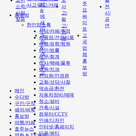
교민
도
텔
주
제
사고/팔고/거래
소식/
사
전
요
&
사람
고/
시/
홍보방
에
싸
찾음
팔
공
세
이
한인업소록
고/
연
이
트
식당/카페/주점
거
과
고
식품점/건강식품
래
외
국
여행/유학/학원
&
업
이민/법률
개
체
세무/회계
인
홍
이사/택배/물류
광
보
병원/치과
고
방
한의원/안경원
교회/성당/사찰
역송금/환전
메인
자동차정비/매매
수다방
청소/설비
구인/구직
건축/시설
쉐어/벼룩
컴퓨터/CCTV
홍보방
인쇄/디자인
여행/카페
인터넷/홈페이지
호주뉴스
미용/뷰티
영화 & TV보기