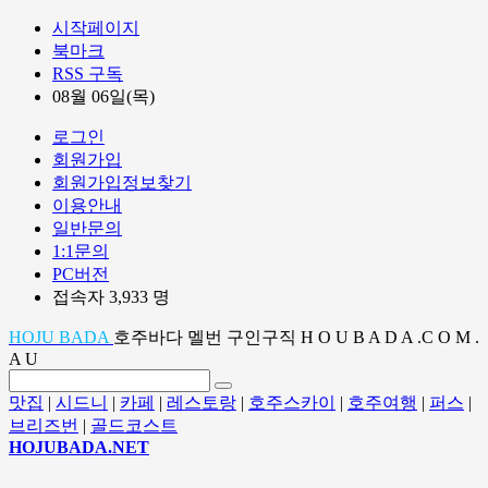
시작페이지
북마크
RSS 구독
08월 06일(목)
로그인
회원가입
회원가입정보찾기
이용안내
일반문의
1:1문의
PC버전
접속자 3,933 명
HOJU BADA
호주바다 멜번 구인구직 H O U B A D A .C O M .
A U
맛집
|
시드니
|
카페
|
레스토랑
|
호주스카이
|
호주여행
|
퍼스
|
브리즈번
|
골드코스트
HOJUBADA.NET