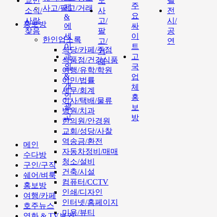
교민
도
텔
주
제
사고/팔고/거래
소식/
사
전
요
&
사람
고/
시/
홍보방
에
싸
찾음
팔
공
세
이
한인업소록
고/
연
이
트
식당/카페/주점
거
과
고
식품점/건강식품
래
외
국
여행/유학/학원
&
업
이민/법률
개
체
세무/회계
인
홍
이사/택배/물류
광
보
병원/치과
고
방
한의원/안경원
교회/성당/사찰
역송금/환전
메인
자동차정비/매매
수다방
청소/설비
구인/구직
건축/시설
쉐어/벼룩
컴퓨터/CCTV
홍보방
인쇄/디자인
여행/카페
인터넷/홈페이지
호주뉴스
미용/뷰티
영화 & TV보기