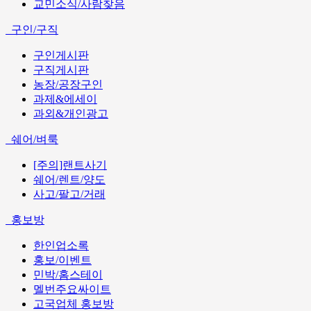
교민소식/사람찾음
구인/구직
구인게시판
구직게시판
농장/공장구인
과제&에세이
과외&개인광고
쉐어/벼룩
[주의]랜트사기
쉐어/렌트/양도
사고/팔고/거래
홍보방
한인업소록
홍보/이벤트
민박/홈스테이
멜번주요싸이트
고국업체 홍보방