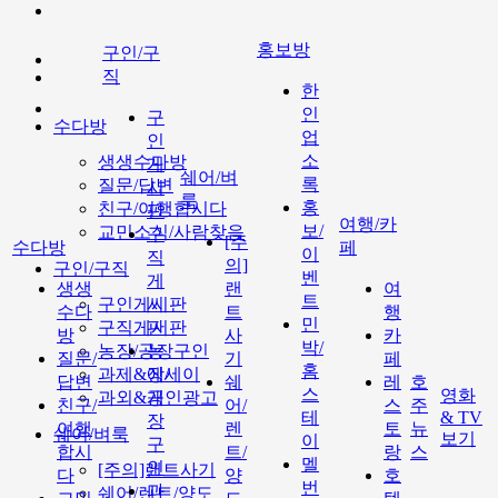
홍보방
구인/구
직
한
인
구
수다방
업
인
소
생생수다방
게
쉐어/벼
록
질문/답변
시
룩
홍
친구/여행합시다
판
여행/카
보/
교민소식/사람찾음
구
[주
수다방
페
이
직
의]
구인/구직
벤
게
생생
랜
여
트
구인게시판
시
수다
트
행
민
구직게시판
판
방
사
카
박/
농장/공장구인
농
질문/
기
페
홈
과제&에세이
장/
답변
쉐
레
호
스
영화
과외&개인광고
공
친구/
어/
스
주
테
& TV
장
여행
렌
토
뉴
쉐어/벼룩
보기
이
구
합시
트/
랑
스
멜
인
[주의]랜트사기
다
양
호
번
과
쉐어/렌트/양도