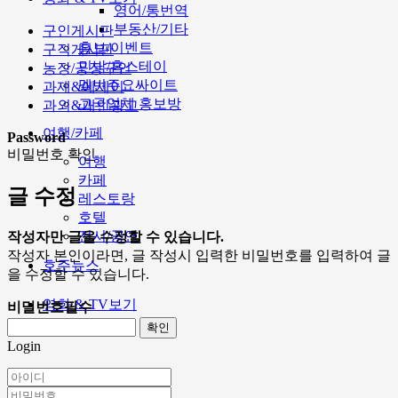
영어/통번역
부동산/기타
구인게시판
홍보/이벤트
구직게시판
민박/홈스테이
농장/공장구인
멜번주요싸이트
과제&에세이
고국업체 홍보방
과외&개인광고
여행/카페
Password
비밀번호 확인
여행
카페
글 수정
레스토랑
호텔
전시/공연
작성자만 글을 수정할 수 있습니다.
작성자 본인이라면, 글 작성시 입력한 비밀번호를 입력하여 글
호주뉴스
을 수정할 수 있습니다.
영화 & TV보기
비밀번호
필수
확인
Login