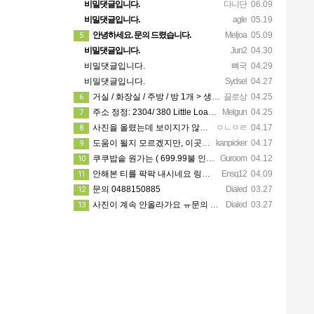
비밀댓글입니다.
다니단
06.09
비밀댓글입니다.
agle
05.19
안녕하세요. 문의 드렸습니다.
Meljoa
05.09
5
비밀댓글입니다.
Jun2
04.30
비밀댓글입니다.
뼈국
04.29
비밀댓글입니다.
Sydsel
04.27
거실 / 화장실 / 주방 / 방 1개 > 생활용품 무료 사용 가능! 카팍은 없어요!
끌로상
04.25
6
주소 정정: 2304/ 380 Little Loansdale street, 3000
Melgun
04.25
7
사진을 올렸는데 보이지가 않네요 카톡으로 문의주시면 보내드리겠습니다
ㅇㄴㅇㄹ
04.17
8
도움이 될지 모르겠지만, 이곳에 가셔서 가시고자 하는 지역 한인 업소들을 한 번 둘러보세요. https://…
kanpicker
04.17
9
쿠쿠밥솥 원가는 ( 699.99불 인데 쿠폰이랑 세일 할때 사서 540에 산거에요!! )
Guroom
04.12
10
안해본 티를 팍팍 내시네요 링크 5개 다 조립할려면 8시간이상걸릴겁니다ㅋㅋ 근데 툴은 셀프고 100불?? 어…
Ensq12
04.09
11
문의 0488150885
Dialed
03.27
12
사진이 계속 안올라가요 ㅠ문의 주시면 사진 보내드릴께요
Dialed
03.27
13