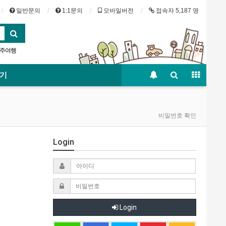
일반문의
1:1문의
모바일버전
접속자 5,187 명
주여행
레스토랑
보기
비밀번호 확인
Login
Login