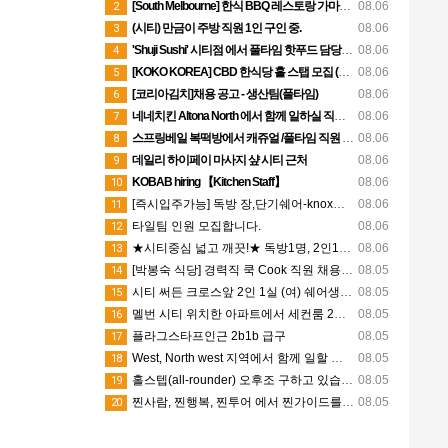
[South Melbourne] 한식 BBQ 레스토랑 가마솥｜주방 직원 모집｜스폰 가능
08.06
2
(시티) 만금이 주방 직원 1인 구인 중.
08.06
3
'Shuji Sushi' 시티점 에서 풀타임 핫푸드 담당 및 스시쉐프 구인합니다.
08.06
4
[KOKO KOREA] CBD 한식당 홀 스탭 모집 (Part-time)
08.06
5
[코리아김치]채용 공고 - 생산팀(풀타임)
08.06
6
네네치킨 Altona North 에서 함께 일하실 직원 구합니다
08.06
7
스프링베일 복떡방에서 캐쥬얼 /풀타임 직원 모집합니다
08.06
8
데일리 하이페이 마사지 샾 시티 근처
08.06
9
KOBAB hiring 【Kitchen Staff】
08.06
10
[즉시입주가능] 독방 장,단기쉐어-knox쇼핑센터옆
08.06
11
타일팀 인원 모집합니다.
08.06
12
★시티중심 넓고 깨끗!★ 독방1명, 2인1실 2명, 거실1명 찾습니다.
08.06
13
[박봉숙 식당] 경력직 쿡 Cook 직원 채용합니다
08.05
14
시티 써든 크로스앞 2인 1실 (여) 쉐어생 구합니다
08.05
15
멜번 시티 위치한 아파트에서 세컨룸 2인 1실 함께 지내실 여성분 1분을 구합니다.
08.05
16
플라그스타프인근 2b1b 급구
08.05
17
West, North west 지역에서 함께 일할 성실한 야간 청소원을 모집합니다
08.05
18
홀스텝(all-rounder) 오후조 구하고 있습니다.
08.05
19
찐사람, 찐행복, 찐투어 에서 찐가이드를 모십니다!
08.05
20