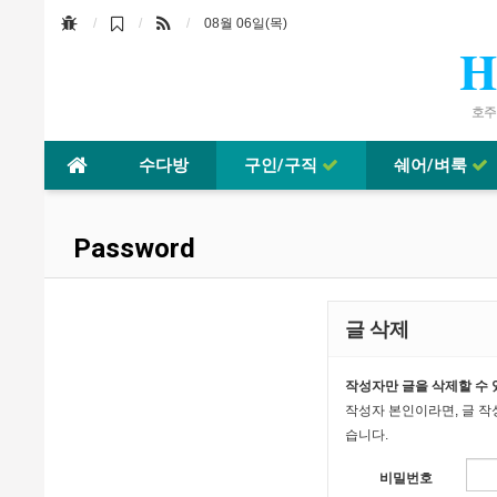
08월 06일(목)
H
호주바
수다방
구인/구직
쉐어/벼룩
Password
글 삭제
작성자만 글을 삭제할 수 
작성자 본인이라면, 글 작
습니다.
비밀번호