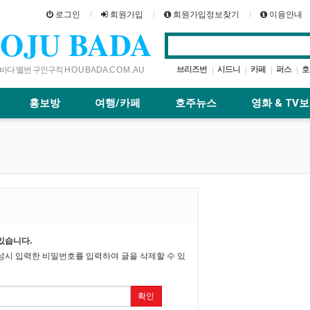
로그인
회원가입
회원가입정보찾기
이용안내
OJU BADA
브리즈번
시드니
카페
퍼스
호
|
|
|
|
다 멜번 구인구직 H O U B A D A .C O M . A U
맛집
호주스카이
골드코스트
|
|
|
|
홍보방
여행/카페
호주뉴스
영화 & TV
있습니다.
성시 입력한 비밀번호를 입력하여 글을 삭제할 수 있
확인