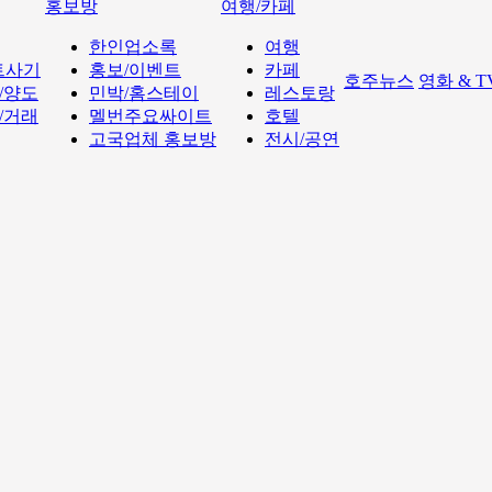
홍보방
여행/카페
한인업소록
여행
트사기
홍보/이벤트
카페
호주뉴스
영화 & 
/양도
민박/홈스테이
레스토랑
/거래
멜번주요싸이트
호텔
고국업체 홍보방
전시/공연