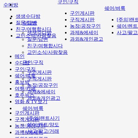
구인/구직
수다방
쉐어/벼룩
구인게시판
생생수다방
구직게시판
[주의]랜
질문/답변
수다방
농장/공장구인
쉐어/렌트
친구/여행합시다
과제&에세이
사고/팔고
생생수다방
교민소식/사람찾음
과외&개인광고
질문/답변
친구/여행합시다
교민소식/사람찾음
메인
구인/구직
수다방
구인/구직
구인게시판
쉐어/벼룩
구직게시판
홍보방
농장/공장구인
여행/카페
과제&에세이
호주뉴스
과외&개인광고
영화 & TV보기
쉐어/벼룩
구인게시판
[주의]랜트사기
구직게시판
쉐어/렌트/양도
농장/공장구인
사고/팔고/거래
과제&에세이