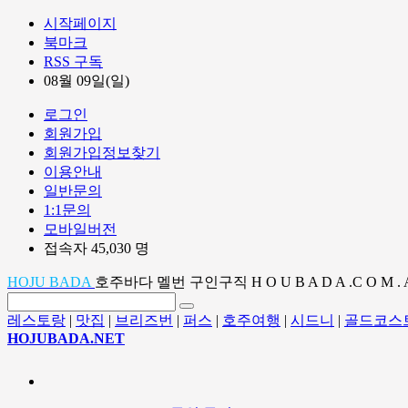
시작페이지
북마크
RSS 구독
08월 09일(일)
로그인
회원가입
회원가입정보찾기
이용안내
일반문의
1:1문의
모바일버전
접속자 45,030 명
HOJU BADA
호주바다 멜번 구인구직 H O U B A D A .C O M . 
레스토랑
|
맛집
|
브리즈번
|
퍼스
|
호주여행
|
시드니
|
골드코스
HOJUBADA.NET