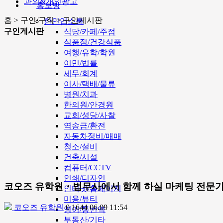
과외&개인광고
홍보방
홈 > 구인/구직 > 구인게시판
한인업소록
구인게시판
식당/카페/주점
식품점/건강식품
여행/유학/학원
이민/법률
세무/회계
이사/택배/물류
병원/치과
한의원/안경원
교회/성당/사찰
역송금/환전
자동차정비/매매
청소/설비
건축/시설
컴퓨터/CCTV
인쇄/디자인
코오즈 유학원・법무사에서 함께 하실 마케팅 전문가
인터넷/홈페이지
미용/뷰티
코오즈 유학원
0
1644
06.09 11:54
영어/통번역
부동산/기타