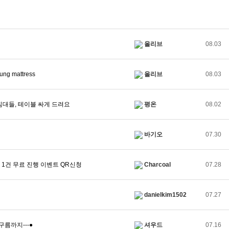
올리브
08.03
g mattress
올리브
08.03
침대들, 테이블 싸게 드려요
평온
08.02
바기오
07.30
er 1건 무료 진행 이벤트 QR신청
Charcoal
07.28
danielkim1502
07.27
름까지---●
셔우드
07.16