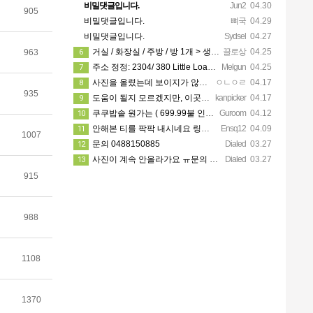
비밀댓글입니다.
Jun2
04.30
905
비밀댓글입니다.
뼈국
04.29
비밀댓글입니다.
Sydsel
04.27
거실 / 화장실 / 주방 / 방 1개 > 생활용품 무료 사용 가능! 카팍은 없어요!
끌로상
04.25
6
963
주소 정정: 2304/ 380 Little Loansdale street, 3000
Melgun
04.25
7
사진을 올렸는데 보이지가 않네요 카톡으로 문의주시면 보내드리겠습니다
ㅇㄴㅇㄹ
04.17
8
935
도움이 될지 모르겠지만, 이곳에 가셔서 가시고자 하는 지역 한인 업소들을 한 번 둘러보세요. https://…
kanpicker
04.17
9
쿠쿠밥솥 원가는 ( 699.99불 인데 쿠폰이랑 세일 할때 사서 540에 산거에요!! )
Guroom
04.12
10
안해본 티를 팍팍 내시네요 링크 5개 다 조립할려면 8시간이상걸릴겁니다ㅋㅋ 근데 툴은 셀프고 100불?? 어…
Ensq12
04.09
11
1007
문의 0488150885
Dialed
03.27
12
사진이 계속 안올라가요 ㅠ문의 주시면 사진 보내드릴께요
Dialed
03.27
13
915
988
1108
1370