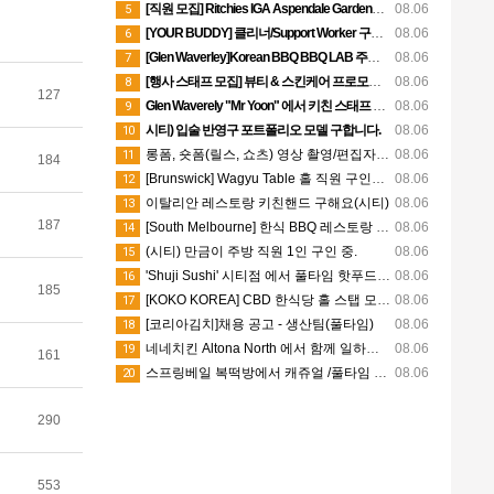
[직원 모집] Ritchies IGA Aspendale Gardens 스시 매장 캐주얼 직원 구인
08.06
5
[YOUR BUDDY] 클리너/Support Worker 구인합니다
08.06
6
[Glen Waverley]Korean BBQ BBQ LAB 주방직원 모집
08.06
7
[행사 스태프 모집] 뷰티 & 스킨케어 프로모션 행사 도우미 모집
08.06
8
127
Glen Waverely "Mr Yoon" 에서 키친 스태프 구인합니다!
08.06
9
시티) 입술 반영구 포트폴리오 모델 구합니다.
08.06
10
롱폼, 숏폼(릴스, 쇼츠) 영상 촬영/편집자 필요하신 분!
08.06
11
184
[Brunswick] Wagyu Table 홀 직원 구인해요
08.06
12
이탈리안 레스토랑 키친핸드 구해요(시티)
08.06
13
187
[South Melbourne] 한식 BBQ 레스토랑 가마솥｜주방 직원 모집｜스폰 가능
08.06
14
(시티) 만금이 주방 직원 1인 구인 중.
08.06
15
'Shuji Sushi' 시티점 에서 풀타임 핫푸드 담당 및 스시쉐프 구인합니다.
08.06
16
185
[KOKO KOREA] CBD 한식당 홀 스탭 모집 (Part-time)
08.06
17
[코리아김치]채용 공고 - 생산팀(풀타임)
08.06
18
네네치킨 Altona North 에서 함께 일하실 직원 구합니다
08.06
19
161
스프링베일 복떡방에서 캐쥬얼 /풀타임 직원 모집합니다
08.06
20
290
553