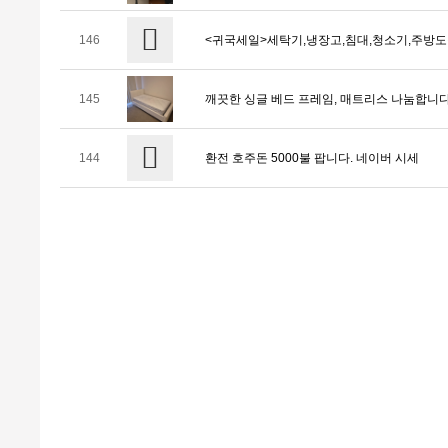
146
<귀국세일>세탁기,냉장고,침대,청소기,주방도구
145
깨끗한 싱글 베드 프레임, 매트리스 나눔합니다
144
환전 호주돈 5000불 팝니다. 네이버 시세