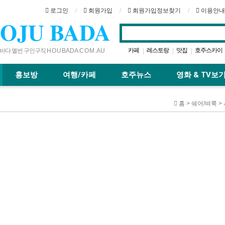
로그인
회원가입
회원가입정보찾기
이용안내
OJU BADA
카페
레스토랑
맛집
호주스카이
|
|
|
다 멜번 구인구직 H O U B A D A .C O M . A U
시드니
호주여행
골드코스트
|
|
|
|
홍보방
여행/카페
호주뉴스
영화 & TV보
홈 > 쉐어/벼룩 >