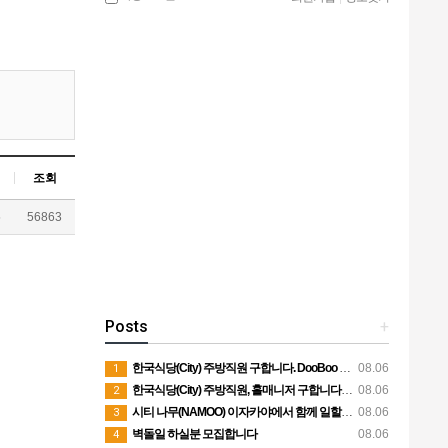
조회
5
56863
Posts
+
한국식당(City) 주방직원 구합니다. DooBoo Restaurant
08.06
1
한국식당(City) 주방직원, 홀매니저 구합니다. SamSam Chicken Restaurant
08.06
2
시티 나무(NAMOO) 이자카야에서 함께 일할 직원구합니다.
08.06
3
벽돌일 하실분 모집합니다
08.06
4