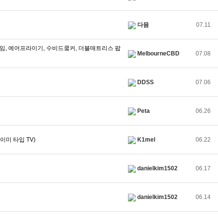
다믐
07.11
 프레임, 에어프라이기, 수비드쿸커, 더블매트리스 팝
MelbourneCBD
07.08
DDSS
07.06
Peta
06.26
이미 타입 TV)
K1mel
06.22
danielkim1502
06.17
danielkim1502
06.14