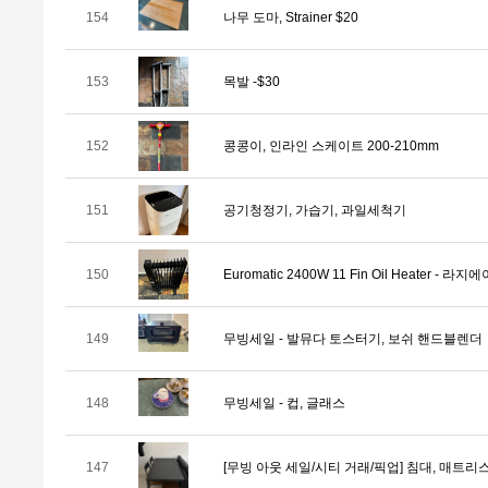
154
나무 도마, Strainer $20
153
목발 -$30
152
콩콩이, 인라인 스케이트 200-210mm
151
공기청정기, 가습기, 과일세척기
150
Euromatic 2400W 11 Fin Oil Heater - 라지
149
무빙세일 - 발뮤다 토스터기, 보쉬 핸드블렌더
148
무빙세일 - 컵, 글래스
147
[무빙 아웃 세일/시티 거래/픽업] 침대, 매트리