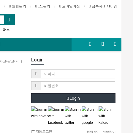
일반문의
1:1문의
모바일버전
접속자 1,710 명
퍼스
|
브리즈번
기
Login
 사고/팔고/거래
Login
자동로그인
회원가입
|
정보찾기