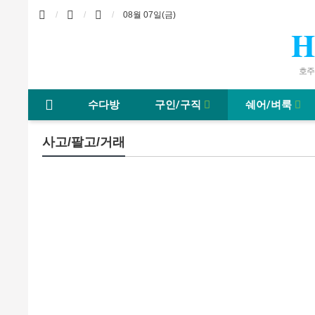
08월 07일(금)
H
호주바
수다방
구인/구직
쉐어/벼룩
사고/팔고/거래